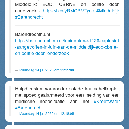
Middeldijk: EOD, CBRNE en politie doen
onderzoek -
https://t.co/yRMQPMTyop
#Middeldijk
#Barendrecht
Barendrechtnu.nl
https://barendrechtnu.nl/incidenten/41136/explosief
-aangetroffen-in-tuin-aan-de-middeldijk-eod-cbrne-
en-politie-doen-onderzoek
Maandag 14 juli 2025 om 11:15:00
Hulpdiensten, waaronder ook de traumahelikopter,
met spoed gealarmeerd voor een melding van een
medische noodsituatie aan het
#Kreeftwater
#Barendrecht
Maandag 14 juli 2025 om 12:18:05