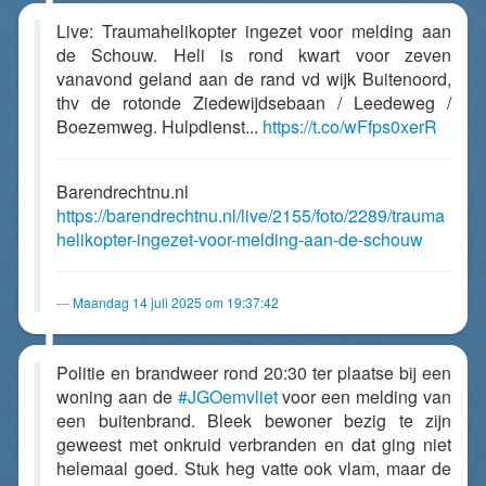
Live: Traumahelikopter ingezet voor melding aan
de Schouw. Heli is rond kwart voor zeven
vanavond geland aan de rand vd wijk Buitenoord,
thv de rotonde Ziedewijdsebaan / Leedeweg /
Boezemweg. Hulpdienst...
https://t.co/wFfps0xerR
Barendrechtnu.nl
https://barendrechtnu.nl/live/2155/foto/2289/trauma
helikopter-ingezet-voor-melding-aan-de-schouw
Maandag 14 juli 2025 om 19:37:42
Politie en brandweer rond 20:30 ter plaatse bij een
woning aan de
#JGOemvliet
voor een melding van
een buitenbrand. Bleek bewoner bezig te zijn
geweest met onkruid verbranden en dat ging niet
helemaal goed. Stuk heg vatte ook vlam, maar de