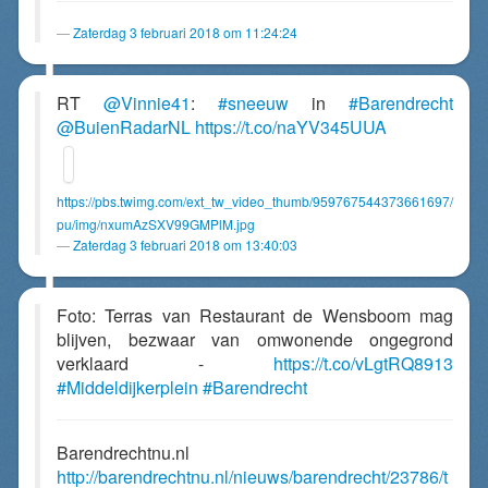
Zaterdag 3 februari 2018 om 11:24:24
RT
@Vinnie41
:
#sneeuw
in
#Barendrecht
@BuienRadarNL
https://t.co/naYV345UUA
https://pbs.twimg.com/ext_tw_video_thumb/959767544373661697/
pu/img/nxumAzSXV99GMPlM.jpg
Zaterdag 3 februari 2018 om 13:40:03
Foto: Terras van Restaurant de Wensboom mag
blijven, bezwaar van omwonende ongegrond
verklaard -
https://t.co/vLgtRQ8913
#Middeldijkerplein
#Barendrecht
Barendrechtnu.nl
http://barendrechtnu.nl/nieuws/barendrecht/23786/t