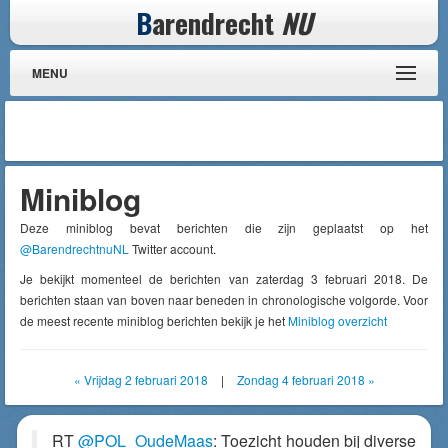
B
arendrecht
NU
MENU
Miniblog
Deze miniblog bevat berichten die zijn geplaatst op het
@BarendrechtnuNL
Twitter account.
Je bekijkt momenteel de berichten van zaterdag 3 februari 2018. De
berichten staan van boven naar beneden in chronologische volgorde. Voor
de meest recente miniblog berichten bekijk je het
Miniblog overzicht
« Vrijdag 2 februari 2018
|
Zondag 4 februari 2018 »
RT
@POL_OudeMaas
: Toezicht houden bij diverse