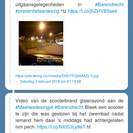
uitgaansgelegenheden in
#Barendrecht
#preventiefaanwezig
^tz
https://t.co/jhZHVB5se6
https://pbs.twimg.com/media/DVEl7FQX4AAZz-Y.jpg
Zaterdag 3 februari 2018 om 07:13:58
Video van de scooterbrand gisteravond aan de
#Meerwedesingel
#Barendrecht
Bleek een scooter
te zijn die was gestolen bij het zwembad nadat
iemand hem daar 's middags had achtergelaten
ivm pech:
https://t.co/NI0S3Ly8eT
ht