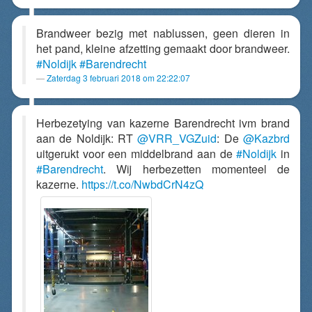
Brandweer bezig met nablussen, geen dieren in
het pand, kleine afzetting gemaakt door brandweer.
#Noldijk
#Barendrecht
Zaterdag 3 februari 2018 om 22:22:07
Herbezetying van kazerne Barendrecht ivm brand
aan de Noldijk: RT
@VRR_VGZuid
: De
@Kazbrd
uitgerukt voor een middelbrand aan de
#Noldijk
in
#Barendrecht
. Wij herbezetten momenteel de
kazerne.
https://t.co/NwbdCrN4zQ