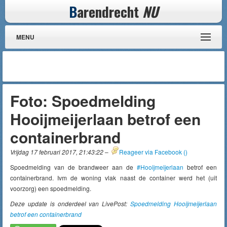
B
arendrecht
NU
MENU
Foto: Spoedmelding
Hooijmeijerlaan betrof een
containerbrand
Vrijdag 17 februari 2017, 21:43:22
–
Reageer via Facebook (
)
Spoedmelding van de brandweer aan de
#Hooijmeijerlaan
betrof een
containerbrand. Ivm de woning vlak naast de container werd het (uit
voorzorg) een spoedmelding.
Deze update is onderdeel van LivePost:
Spoedmelding Hooijmeijerlaan
betrof een containerbrand