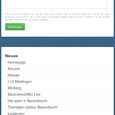
Het kan soms handig zijn als we later nog contact met je kunnen opnemen. Als je dat geen
probleem vindt kun je een e-mail adres toevoegen waarop we je kunnen bereiken. In alle andere
gevallen maak je een anonieme melding.
Nieuws
Homepage
Actueel
Nieuws
112 Meldingen
Miniblog
BarendrechtNU Live
Het weer in Barendrecht
Treintijden station Barendrecht
Incidenten