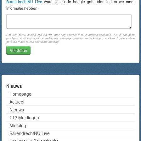
BarendrechtNU Live
wordt je op de hoogte gehouden indien we meer
informatie hebben.
Het kan soms handig zijn als we later nog contact met je kunnen opnemen. Als je dat geen
probleem vindt kun je een e-mail adres toevoegen waarop we je kunnen bereiken. In alle andere
gevallen maak je een anonieme melding.
Nieuws
Homepage
Actueel
Nieuws
112 Meldingen
Miniblog
BarendrechtNU Live
Het weer in Barendrecht