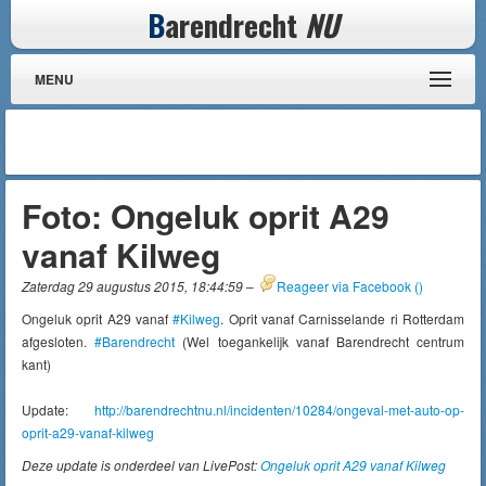
B
arendrecht
NU
MENU
Foto: Ongeluk oprit A29
vanaf Kilweg
Zaterdag 29 augustus 2015, 18:44:59
–
Reageer via Facebook (
)
Ongeluk oprit A29 vanaf
#Kilweg
. Oprit vanaf Carnisselande ri Rotterdam
afgesloten.
#Barendrecht
(Wel toegankelijk vanaf Barendrecht centrum
kant)
Update:
http://barendrechtnu.nl/incidenten/10284/ongeval-met-auto-op-
oprit-a29-vanaf-kilweg
Deze update is onderdeel van LivePost:
Ongeluk oprit A29 vanaf Kilweg