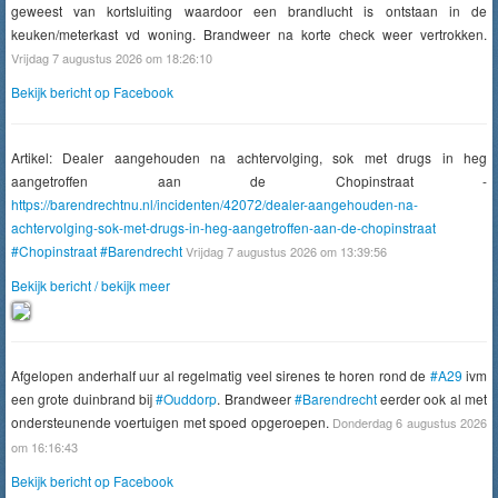
geweest van kortsluiting waardoor een brandlucht is ontstaan in de
keuken/meterkast vd woning. Brandweer na korte check weer vertrokken.
Vrijdag 7 augustus 2026 om 18:26:10
Bekijk bericht op Facebook
Artikel: Dealer aangehouden na achtervolging, sok met drugs in heg
aangetroffen aan de Chopinstraat -
https://barendrechtnu.nl/incidenten/42072/dealer-aangehouden-na-
achtervolging-sok-met-drugs-in-heg-aangetroffen-aan-de-chopinstraat
#Chopinstraat
#Barendrecht
Vrijdag 7 augustus 2026 om 13:39:56
Bekijk bericht / bekijk meer
Afgelopen anderhalf uur al regelmatig veel sirenes te horen rond de
#A29
ivm
een grote duinbrand bij
#Ouddorp
. Brandweer
#Barendrecht
eerder ook al met
ondersteunende voertuigen met spoed opgeroepen.
Donderdag 6 augustus 2026
om 16:16:43
Bekijk bericht op Facebook