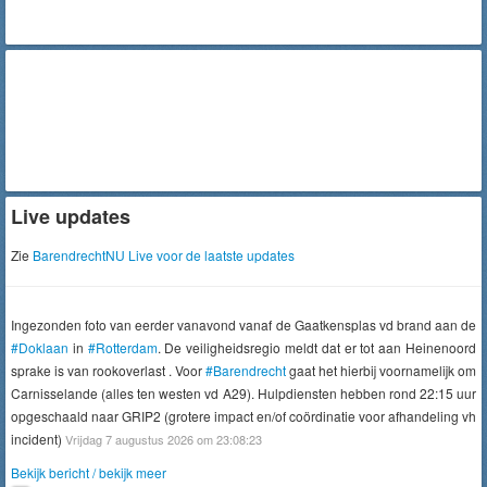
Live updates
Zie
BarendrechtNU Live voor de laatste updates
Ingezonden foto van eerder vanavond vanaf de Gaatkensplas vd brand aan de
#Doklaan
in
#Rotterdam
. De veiligheidsregio meldt dat er tot aan Heinenoord
sprake is van rookoverlast . Voor
#Barendrecht
gaat het hierbij voornamelijk om
Carnisselande (alles ten westen vd A29). Hulpdiensten hebben rond 22:15 uur
opgeschaald naar GRIP2 (grotere impact en/of coördinatie voor afhandeling vh
incident)
Vrijdag 7 augustus 2026 om 23:08:23
Bekijk bericht / bekijk meer