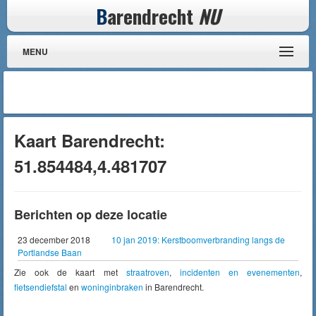
B
arendrecht
NU
MENU
Kaart Barendrecht:
51.854484,4.481707
Berichten op deze locatie
23 december 2018
10 jan 2019: Kerstboomverbranding langs de
Portlandse Baan
Zie ook de kaart met
straatroven
,
incidenten en evenementen
,
fietsendiefstal
en
woninginbraken
in Barendrecht.