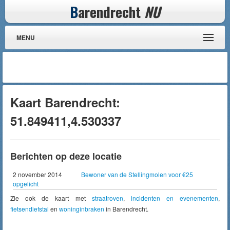
B
arendrecht
NU
MENU
Kaart Barendrecht:
51.849411,4.530337
Berichten op deze locatie
2 november 2014
Bewoner van de Stellingmolen voor €25
opgelicht
Zie ook de kaart met
straatroven
,
incidenten en evenementen
,
fietsendiefstal
en
woninginbraken
in Barendrecht.