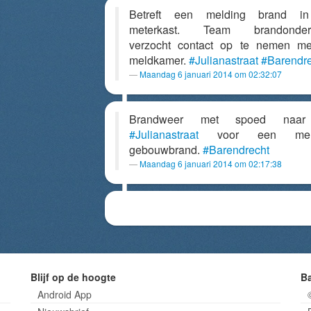
Betreft een melding brand i
meterkast. Team brandonder
verzocht contact op te nemen m
meldkamer.
#Julianastraat
#Barendre
Maandag 6 januari 2014 om 02:32:07
Brandweer met spoed naa
#Julianastraat
voor een meld
gebouwbrand.
#Barendrecht
Maandag 6 januari 2014 om 02:17:38
Blijf op de hoogte
B
Android App