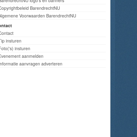
BarendrechtNU logo's en banners
Copyrightbeleid BarendrechtNU
Algemene Voorwaarden BarendrechtNU
ontact
Contact
Tip insturen
Foto('s) insturen
Evenement aanmelden
Informatie aanvragen adverteren