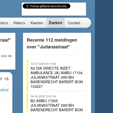
Zoeken
oto's
Video's
Kaarten
Contact
raat
"
Recente 112 meldingen
over "
Julianastraat
"
voor de
12-07-2025 00:13:35
A2 DIA DIRECTE INZET
AMBULANCE JA) AMBU 17134
JULIANASTRAAT 2991BH
et 16
BARENDRECHT BARDRT BON
at -
103227
cohol
06-06-2025 10:01:24
B2 AMBU 17205
JULIANASTRAAT 2991BH
BARENDRECHT BARDRT BON