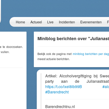
Home
Actueel
Live
Incidenten
Evenementen
F
Miniblog berichten over "
Julianast
e te doorzoeken.
 vullen.
Bekijk ook de pagina met
miniblog berichten per dag
meest actuele berichten.
Artikel: Alcoholvergiftiging bij Swe
party aan de Julianastra
https://t.co/ixel8ib99B
#al
#Barendrecht
Barendrechtnu.nl