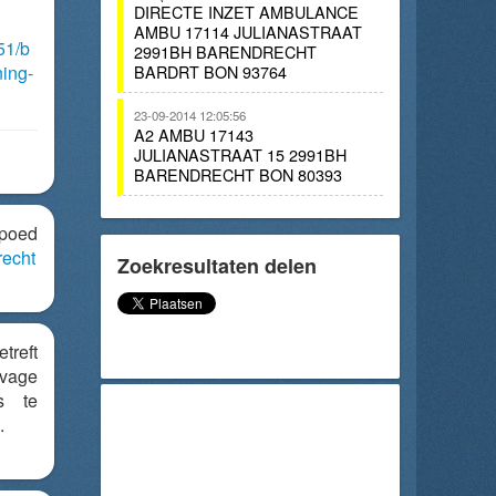
DIRECTE INZET AMBULANCE
AMBU 17114 JULIANASTRAAT
51/b
2991BH BARENDRECHT
ing-
BARDRT BON 93764
23-09-2014 12:05:56
A2 AMBU 17143
JULIANASTRAAT 15 2991BH
BARENDRECHT BON 80393
poed
echt
Zoekresultaten delen
reft
lvage
s te
.