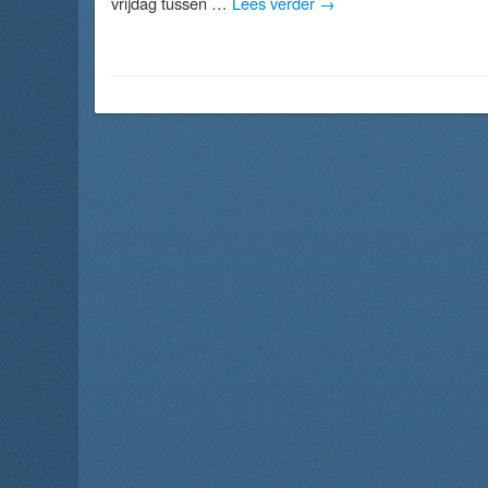
vrijdag tussen …
Lees verder
→