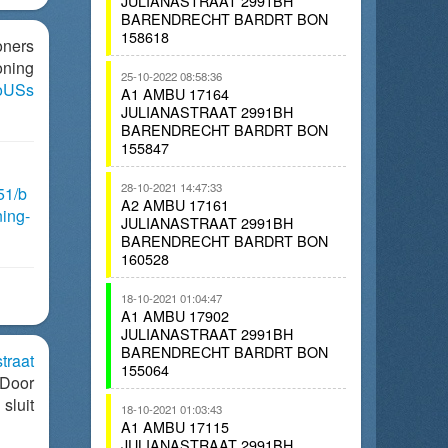
JULIANASTRAAT 2991BH
BARENDRECHT BARDRT BON
158618
ners
ning
25-10-2022 08:58:36
GoUSs
A1 AMBU 17164
JULIANASTRAAT 2991BH
BARENDRECHT BARDRT BON
155847
28-10-2021 14:47:33
51/b
A2 AMBU 17161
ing-
JULIANASTRAAT 2991BH
BARENDRECHT BARDRT BON
160528
18-10-2021 01:04:47
A1 AMBU 17902
JULIANASTRAAT 2991BH
BARENDRECHT BARDRT BON
traat
155064
Door
sluit
18-10-2021 01:03:43
A1 AMBU 17115
JULIANASTRAAT 2991BH