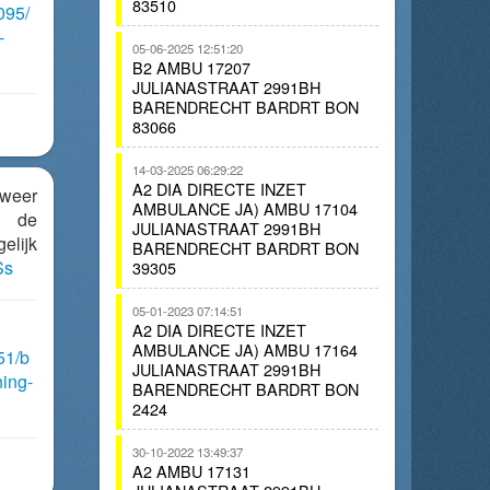
83510
095/
-
05-06-2025 12:51:20
B2 AMBU 17207
JULIANASTRAAT 2991BH
BARENDRECHT BARDRT BON
83066
14-03-2025 06:29:22
A2 DIA DIRECTE INZET
weer
AMBULANCE JA) AMBU 17104
n de
JULIANASTRAAT 2991BH
lijk
BARENDRECHT BARDRT BON
Ss
39305
05-01-2023 07:14:51
A2 DIA DIRECTE INZET
AMBULANCE JA) AMBU 17164
51/b
JULIANASTRAAT 2991BH
ing-
BARENDRECHT BARDRT BON
2424
30-10-2022 13:49:37
A2 AMBU 17131