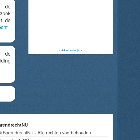
n de
zoek
et de
cht
-
Advertentie (?)
-
r de
ing
arendrechtNU
© BarendrechtNU - Alle rechten voorbehouden