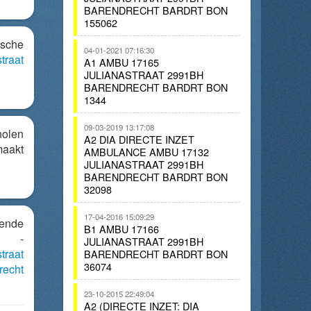
BARENDRECHT BARDRT BON
155062
sche
04-01-2021 07:16:30
traat
A1 AMBU 17165
JULIANASTRAAT 2991BH
BARENDRECHT BARDRT BON
1344
09-03-2019 13:17:08
olen
A2 DIA DIRECTE INZET
aakt
AMBULANCE AMBU 17132
JULIANASTRAAT 2991BH
BARENDRECHT BARDRT BON
32098
17-04-2016 15:09:29
dende
B1 AMBU 17166
t -
JULIANASTRAAT 2991BH
traat
BARENDRECHT BARDRT BON
36074
recht
23-10-2015 22:49:04
A2 (DIRECTE INZET: DIA