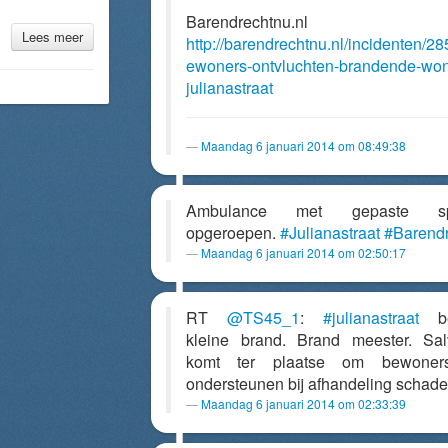
Barendrechtnu.nl
Lees meer
http://barendrechtnu.nl/incidenten/28
ewoners-ontvluchten-brandende-won
julianastraat
Maandag 6 januari 2014 om 08:49:38
Ambulance met gepaste s
opgeroepen.
#Julianastraat
#Barendr
Maandag 6 januari 2014 om 02:50:17
RT
@TS45_1
:
#julianastraat
bet
kleine brand. Brand meester. Sa
komt ter plaatse om bewoner
ondersteunen bij afhandeling schade
Maandag 6 januari 2014 om 02:33:39