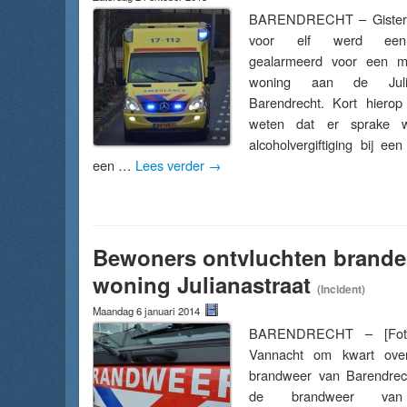
BARENDRECHT – Gistera
voor elf werd een
gealarmeerd voor een m
woning aan de Julia
Barendrecht. Kort hierop 
weten dat er sprake 
alcoholvergiftiging bij e
een …
Lees verder
→
Bewoners ontvluchten brand
woning Julianastraat
(Incident)
Maandag 6 januari 2014
BARENDRECHT – [Foto
Vannacht om kwart ove
brandweer van Barendre
de brandweer van