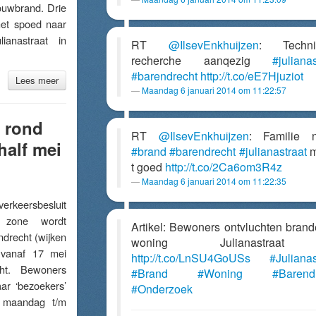
uwbrand. Drie
et spoed naar
anastraat in
RT
@IlsevEnkhuijzen
: Techni
recherche aanqezig
#julianas
#barendrecht
http://t.co/eE7Hjuziot
Lees meer
Maandag 6 januari 2014 om 11:22:57
n rond
RT
@IlsevEnkhuijzen
: Familie n
half mei
#brand
#barendrecht
#julianastraat
m
t goed
http://t.co/2Ca6om3R4z
Maandag 6 januari 2014 om 11:22:35
keersbesluit
 zone wordt
Artikel: Bewoners ontvluchten bran
ndrecht (wijken
woning Julianastraa
 vanaf 17 mei
http://t.co/LnSU4GoUSs
#Julianas
cht. Bewoners
#Brand
#Woning
#Barend
aar ‘bezoekers’
#Onderzoek
 maandag t/m