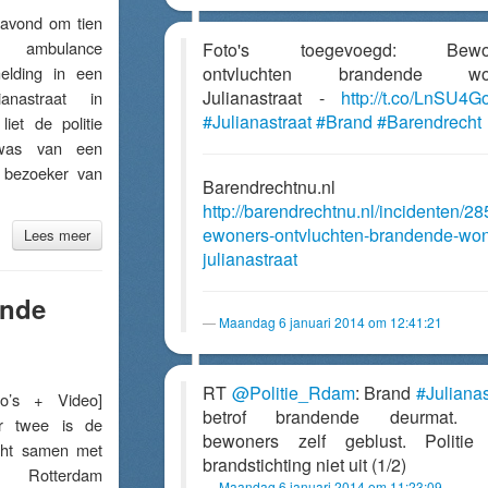
vond om tien
 ambulance
Foto's toegevoegd: Bewo
elding in een
ontvluchten brandende wo
Julianastraat -
http://t.co/LnSU4
nastraat in
#Julianastraat
#Brand
#Barendrecht
liet de politie
was van een
en bezoeker van
Barendrechtnu.nl
http://barendrechtnu.nl/incidenten/28
ewoners-ontvluchten-brandende-won
Lees meer
julianastraat
ende
Maandag 6 januari 2014 om 12:41:21
RT
@Politie_Rdam
: Brand
#Julianas
’s + Video]
betrof brandende deurmat. 
r twee is de
bewoners zelf geblust. Politie 
cht samen met
brandstichting niet uit (1/2)
 Rotterdam
Maandag 6 januari 2014 om 11:23:09