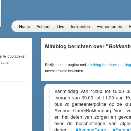
Home
Actueel
Live
Incidenten
Evenementen
F
Miniblog berichten over "
Bokkenb
e te doorzoeken.
 vullen.
Bekijk ook de pagina met
miniblog berichten per dag
meest actuele berichten.
Vanmiddag van 13:00 tot 15:00 u
morgen van 09:00 tot 11:00 uur: P
bus vd gemeente/politie op de kru
Avenue Carré/Bokkenburg 'voor v
en het delen van zorgen en gevoe
over de beschietingen van afge
dagen.
#AvenueCarre
#Barend