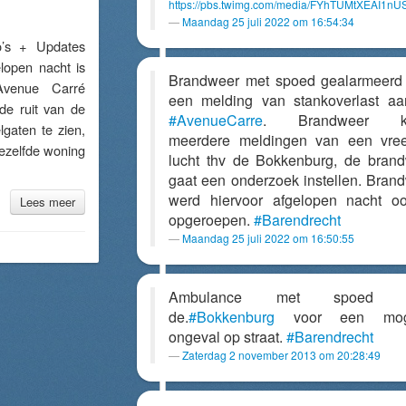
https://pbs.twimg.com/media/FYhTUMtXEAI1nUS
Maandag 25 juli 2022 om 16:54:34
s + Updates
elopen nacht is
Brandweer met spoed gealarmeerd
venue Carré
een melding van stankoverlast a
de ruit van de
#AvenueCarre
. Brandweer k
lgaten te zien,
meerdere meldingen van een vre
Dezelfde woning
lucht thv de Bokkenburg, de bran
gaat een onderzoek instellen. Bran
werd hiervoor afgelopen nacht o
Lees meer
opgeroepen.
#Barendrecht
Maandag 25 juli 2022 om 16:50:55
Ambulance met spoed n
de.
#Bokkenburg
voor een moge
ongeval op straat.
#Barendrecht
Zaterdag 2 november 2013 om 20:28:49