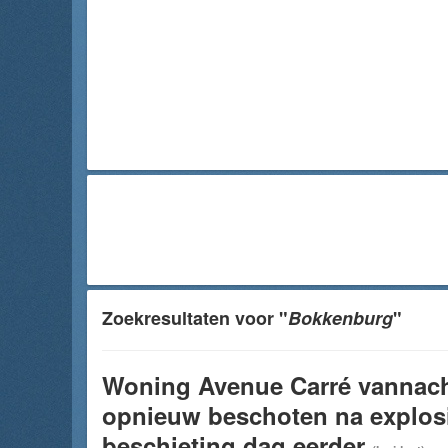
Zoekresultaten voor "
Bokkenburg
"
Woning Avenue Carré vannac
opnieuw beschoten na explos
beschieting dag eerder