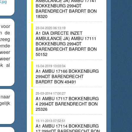
AMBULANCE JA) AMBU 17141
.jpg
BOKKENBURG 2994DT
BARENDRECHT BARDRT BON
18320
 voor
23-04-2020 06:13:19
an de
A1 DIA DIRECTE INZET
AMBULANCE JA) AMBU 17111
reeg
BOKKENBURG 2994DT
emde
BARENDRECHT BARDRT BON
dweer
50152
dweer
ok al
15-04-2019 13:03:04
A1 AMBU 17166 BOKKENBURG
2994DT BARENDRECHT
BARDRT BON 49491
25-03-2014 17:00:27
aar
A1 AMBU 17117 BOKKENBURG
lijk
4 2994DT BARENDRECHT BON
25326
15-11-2013 07:52:51
A1 AMBU 17114 BOKKENBURG
17 2994DT BARENDRECHT BON