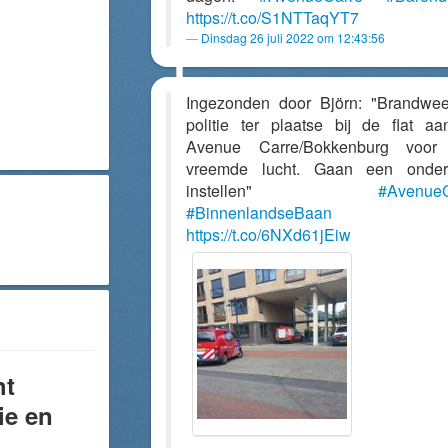
https://t.co/S1NTTaqYT7
Dinsdag 26 juli 2022 om 12:43:56
Ingezonden door Björn: "Brandwe
politie ter plaatse bij de flat a
Avenue Carre/Bokkenburg voor
vreemde lucht. Gaan een onder
instellen"
#AvenueC
#BinnenlandseBaan
https://t.co/6NXd61jEiw
ht
ie en