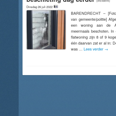
(Incident)
Dinsdag 26 juli 2022
BARENDRECHT – [Foto’
van gemeente/politie] Afg
een woning aan de A
meermaals beschoten. In 
flatwoning zijn 8 of 9 koge
één daarvan zat er al in: 
was …
Lees verder
→