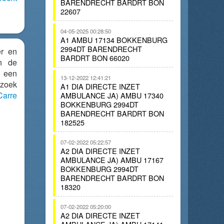
BARENDRECHT BARDRT BON
22607
04-05-2025 00:28:50
A1 AMBU 17134 BOKKENBURG
2994DT BARENDRECHT
er en
BARDRT BON 66020
an de
 een
13-12-2022 12:41:21
zoek
A1 DIA DIRECTE INZET
arre
AMBULANCE JA) AMBU 17340
BOKKENBURG 2994DT
BARENDRECHT BARDRT BON
182525
07-02-2022 05:22:57
A2 DIA DIRECTE INZET
AMBULANCE JA) AMBU 17167
BOKKENBURG 2994DT
BARENDRECHT BARDRT BON
18320
07-02-2022 05:20:00
A2 DIA DIRECTE INZET