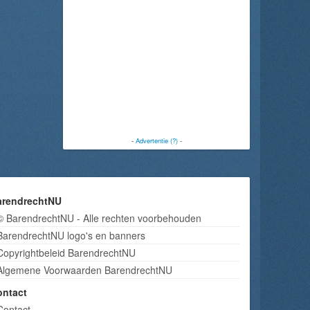
-
Advertentie (?)
-
arendrechtNU
© BarendrechtNU - Alle rechten voorbehouden
BarendrechtNU logo's en banners
Copyrightbeleid BarendrechtNU
Algemene Voorwaarden BarendrechtNU
ontact
Contact