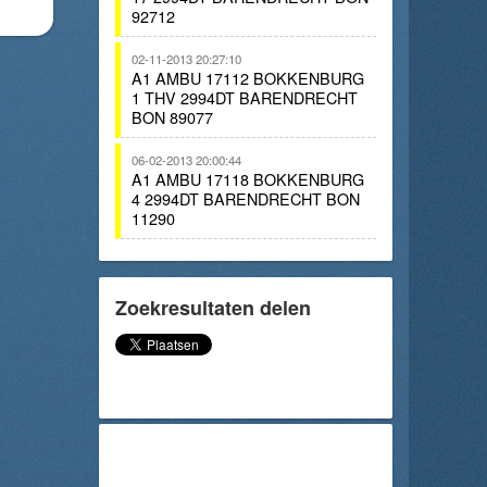
92712
02-11-2013 20:27:10
A1 AMBU 17112 BOKKENBURG
1 THV 2994DT BARENDRECHT
BON 89077
06-02-2013 20:00:44
A1 AMBU 17118 BOKKENBURG
4 2994DT BARENDRECHT BON
11290
Zoekresultaten delen