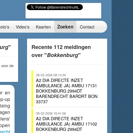
Zoeken
oto's
Video's
Kaarten
Contact
urg
"
Recente 112 meldingen
over "
Bokkenburg
"
voor de
28-02-2026 08:14:30
A2 DIA DIRECTE INZET
AMBULANCE JA) AMBU 17131
BOKKENBURG 2994DT
ur en
BARENDRECHT BARDRT BON
op-up
33737
ising
ragen
08-02-2026 16:41:56
lens'
A2 DIA DIRECTE INZET
AMBULANCE JA) AMBU 17102
lopen
BOKKENBURG 2994DT
recht