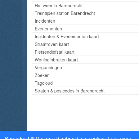
Het weer in Barendrecht
Treintijden station Barendrecht
Incidenten
Evenementen
Incidenten & Evenementen kaart
Straatroven kaart
Fietsendiefstal kaart
Woninginbraken kaart
Vergunningen
Zoeken
Tagcloud
Straten & postcodes in Barendrecht
BarendrechtNU.nl maakt gebruikt van cookies
Lees meer