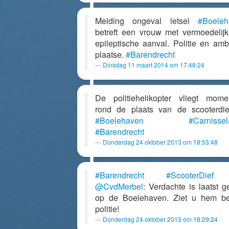
Melding ongeval letsel
#Boeleh
betreft een vrouw met vermoedelij
epileptische aanval. Politie en amb
plaatse.
#Barendrecht
Dinsdag 11 maart 2014 om 17:48:24
De politiehelikopter vliegt mome
rond de plaats van de scooterdief
#Boelehaven
#Carnisse
#Barendrecht
Donderdag 24 oktober 2013 om 18:53:48
#Barendrecht
#ScooterDief
@CvdMerbel
: Verdachte is laatst g
op de Boelehaven. Ziet u hem b
politie!
Donderdag 24 oktober 2013 om 18:29:24