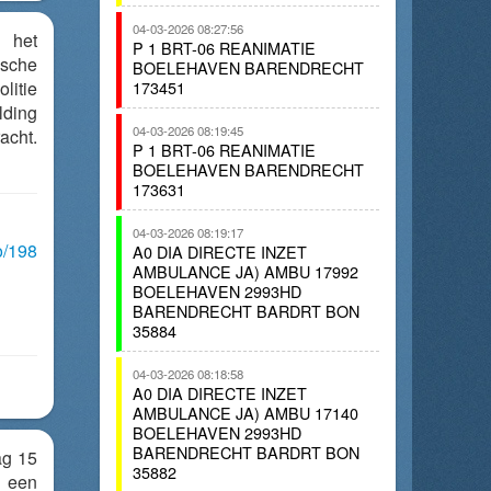
04-03-2026 08:27:56
n het
P 1 BRT-06 REANIMATIE
sche
BOELEHAVEN BARENDRECHT
litie
173451
lding
04-03-2026 08:19:45
cht.
P 1 BRT-06 REANIMATIE
BOELEHAVEN BARENDRECHT
173631
04-03-2026 08:19:17
o/198
A0 DIA DIRECTE INZET
AMBULANCE JA) AMBU 17992
BOELEHAVEN 2993HD
BARENDRECHT BARDRT BON
35884
04-03-2026 08:18:58
A0 DIA DIRECTE INZET
AMBULANCE JA) AMBU 17140
BOELEHAVEN 2993HD
BARENDRECHT BARDRT BON
ag 15
35882
n een