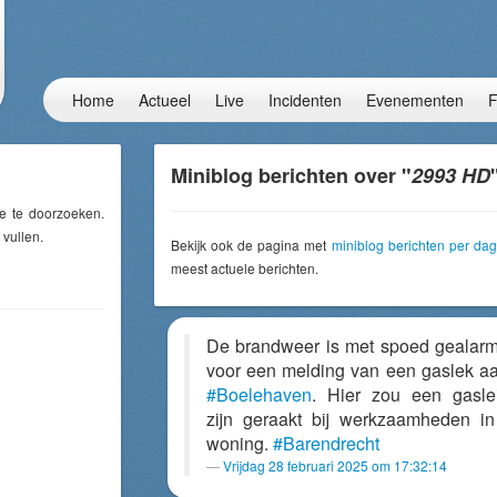
Home
Actueel
Live
Incidenten
Evenementen
F
Miniblog berichten over "
2993 HD
e te doorzoeken.
 vullen.
Bekijk ook de pagina met
miniblog berichten per dag
meest actuele berichten.
De brandweer is met spoed gealar
voor een melding van een gaslek a
#Boelehaven
. Hier zou een gasle
zijn geraakt bij werkzaamheden i
woning.
#Barendrecht
Vrijdag 28 februari 2025 om 17:32:14