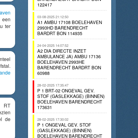
122417
aven
03-08-2025 21:12:50
k een
A1 AMBU 17108 BOELEHAVEN
u ter
2993HD BARENDRECHT
BARDRT BON 114935
24-04-2025 14:07:52
A2 DIA DIRECTE INZET
AMBULANCE JA) AMBU 17136
nteel
BOELEHAVEN 2993HE
stal.
BARENDRECHT BARDRT BON
lande
60988
28-02-2025 17:35:47
P 1 BRT-02 ONGEVAL GEV.
STOF (GASLEKKAGE) (BINNEN)
BOELEHAVEN BARENDRECHT
RT
173631
ezien
el de
28-02-2025 17:30:02
P 1 ONGEVAL GEV. STOF
(GASLEKKAGE) (BINNEN)
BOELEHAVEN BARENDRECHT