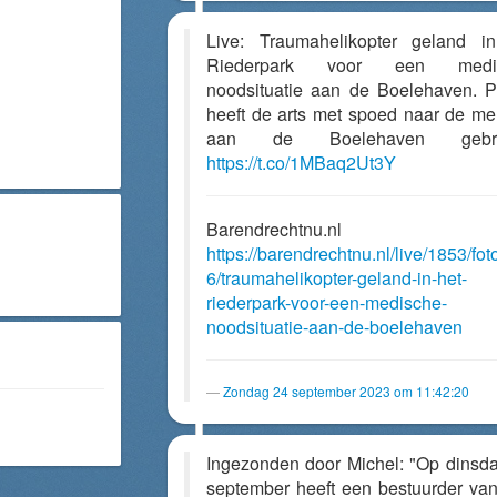
Live: Traumahelikopter geland i
Riederpark voor een medi
noodsituatie aan de Boelehaven. Po
heeft de arts met spoed naar de me
aan de Boelehaven gebra
https://t.co/1MBaq2Ut3Y
Barendrechtnu.nl
https://barendrechtnu.nl/live/1853/fot
6/traumahelikopter-geland-in-het-
riederpark-voor-een-medische-
noodsituatie-aan-de-boelehaven
Zondag 24 september 2023 om 11:42:20
Ingezonden door Michel: "Op dinsd
september heeft een bestuurder va