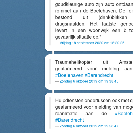
goudkleurige auto zijn auto ontdaa
rommel aan de Boelehaven. De r
bestond uit (drink)blikke
drugsnaalden. Het laatste geno
levert in een woonwijk een bijz
gevaarlijk situatie op."
Vrijdag 18 september 2020 om 18:20:25
Traumahelikopter uit Amste
gealarmeerd voor melding aa
#Boelehaven
#Barendrecht
Zondag 6 oktober 2019 om 19:38:45
Hulpdiensten ondertussen ook met 
gealarmeerd voor melding van moge
reanimatie aan de
#Boeleh
#Barendrecht
Zondag 6 oktober 2019 om 19:28:47