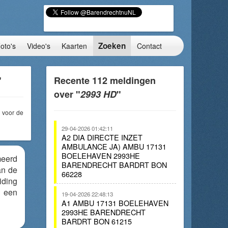
Zoeken
oto's
Video's
Kaarten
Contact
"
Recente 112 meldingen
over "
2993 HD
"
voor de
29-04-2026 01:42:11
A2 DIA DIRECTE INZET
AMBULANCE JA) AMBU 17131
BOELEHAVEN 2993HE
meerd
BARENDRECHT BARDRT BON
an de
66228
iding
n een
19-04-2026 22:48:13
A1 AMBU 17131 BOELEHAVEN
2993HE BARENDRECHT
BARDRT BON 61215