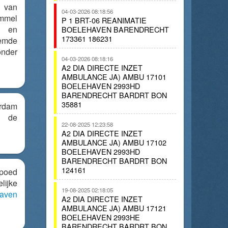
n van
04-03-2026 08:18:56
ommel
P 1 BRT-06 REANIMATIE
n en
BOELEHAVEN BARENDRECHT
173361 186231
emde
onder
04-03-2026 08:18:16
A2 DIA DIRECTE INZET
AMBULANCE JA) AMBU 17101
BOELEHAVEN 2993HD
BARENDRECHT BARDRT BON
35881
rdam
n de
22-08-2025 12:23:58
A2 DIA DIRECTE INZET
AMBULANCE JA) AMBU 17102
BOELEHAVEN 2993HD
BARENDRECHT BARDRT BON
124161
spoed
lijke
19-08-2025 02:18:05
aven
A2 DIA DIRECTE INZET
AMBULANCE JA) AMBU 17121
BOELEHAVEN 2993HE
BARENDRECHT BARDRT BON