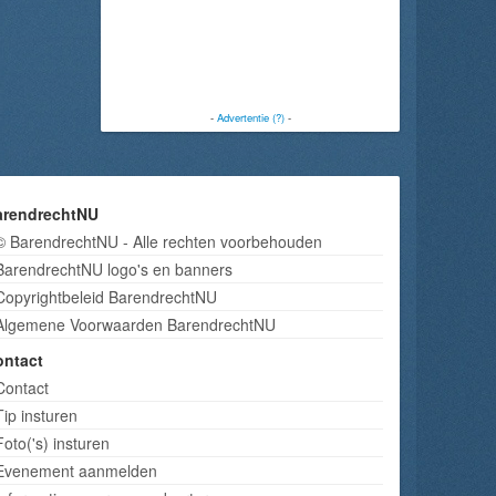
-
Advertentie (?)
-
arendrechtNU
© BarendrechtNU - Alle rechten voorbehouden
BarendrechtNU logo's en banners
Copyrightbeleid BarendrechtNU
Algemene Voorwaarden BarendrechtNU
ontact
Contact
Tip insturen
Foto('s) insturen
Evenement aanmelden