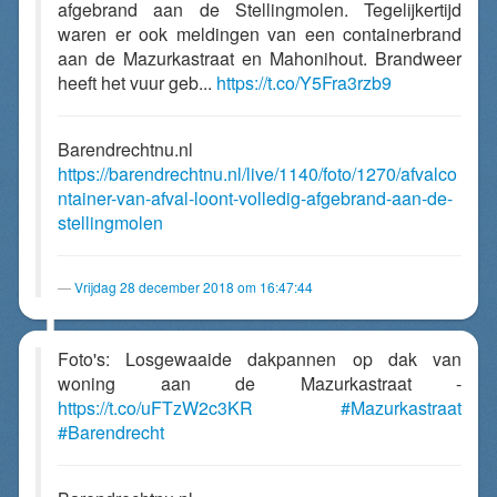
afgebrand aan de Stellingmolen. Tegelijkertijd
waren er ook meldingen van een containerbrand
aan de Mazurkastraat en Mahonihout. Brandweer
heeft het vuur geb...
https://t.co/Y5Fra3rzb9
Barendrechtnu.nl
https://barendrechtnu.nl/live/1140/foto/1270/afvalco
ntainer-van-afval-loont-volledig-afgebrand-aan-de-
stellingmolen
Vrijdag 28 december 2018 om 16:47:44
Foto's: Losgewaaide dakpannen op dak van
woning aan de Mazurkastraat -
https://t.co/uFTzW2c3KR
#Mazurkastraat
#Barendrecht