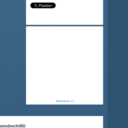
-
Advertentie (?)
-
arendrechtNU