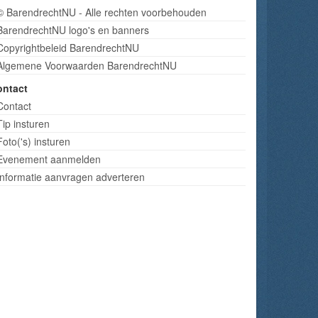
© BarendrechtNU - Alle rechten voorbehouden
BarendrechtNU logo's en banners
Copyrightbeleid BarendrechtNU
Algemene Voorwaarden BarendrechtNU
ontact
Contact
Tip insturen
Foto('s) insturen
Evenement aanmelden
Informatie aanvragen adverteren