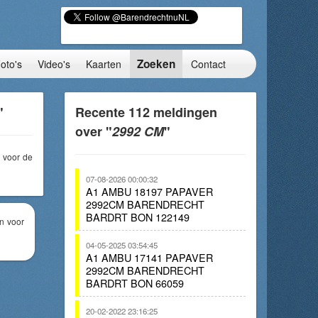
Zoeken
oto's
Video's
Kaarten
Contact
"
Recente 112 meldingen
over "
2992 CM
"
voor de
07-08-2026 00:00:32
A1 AMBU 18197 PAPAVER
2992CM BARENDRECHT
BARDRT BON 122149
n voor
04-05-2025 03:54:45
A1 AMBU 17141 PAPAVER
2992CM BARENDRECHT
BARDRT BON 66059
20-02-2022 23:16:25