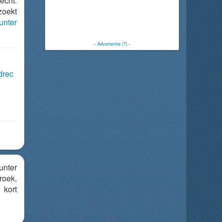
echt:
zoekt
unter
-
Advertentie (?)
-
drec
unter
roek,
 kort