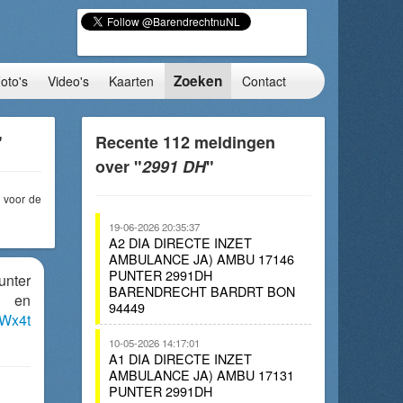
Zoeken
oto's
Video's
Kaarten
Contact
"
Recente 112 meldingen
over "
2991 DH
"
voor de
19-06-2026 20:35:37
A2 DIA DIRECTE INZET
AMBULANCE JA) AMBU 17146
PUNTER 2991DH
unter
BARENDRECHT BARDRT BON
 en
94449
WWx4t
10-05-2026 14:17:01
A1 DIA DIRECTE INZET
AMBULANCE JA) AMBU 17131
PUNTER 2991DH