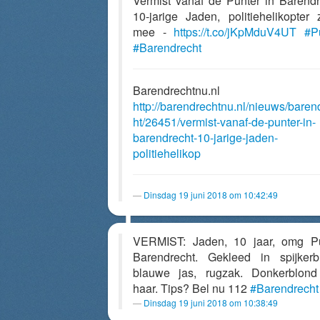
Vermist vanaf de Punter in Barendr
10-jarige Jaden, politiehelikopter 
mee -
https://t.co/jKpMduV4UT
#P
#Barendrecht
Barendrechtnu.nl
http://barendrechtnu.nl/nieuws/baren
ht/26451/vermist-vanaf-de-punter-in-
barendrecht-10-jarige-jaden-
politiehelikop
Dinsdag 19 juni 2018 om 10:42:49
VERMIST: Jaden, 10 jaar, omg P
Barendrecht. Gekleed in spijkerb
blauwe jas, rugzak. Donkerblond
haar. Tips? Bel nu 112
#Barendrecht
Dinsdag 19 juni 2018 om 10:38:49