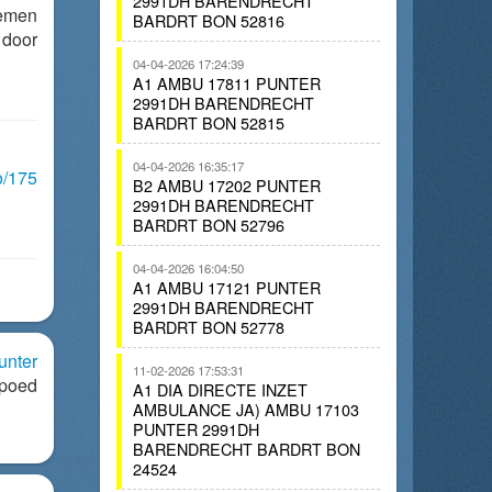
2991DH BARENDRECHT
demen
BARDRT BON 52816
door
04-04-2026 17:24:39
A1 AMBU 17811 PUNTER
2991DH BARENDRECHT
BARDRT BON 52815
04-04-2026 16:35:17
o/175
B2 AMBU 17202 PUNTER
2991DH BARENDRECHT
BARDRT BON 52796
04-04-2026 16:04:50
A1 AMBU 17121 PUNTER
2991DH BARENDRECHT
BARDRT BON 52778
unter
11-02-2026 17:53:31
poed
A1 DIA DIRECTE INZET
AMBULANCE JA) AMBU 17103
PUNTER 2991DH
BARENDRECHT BARDRT BON
24524