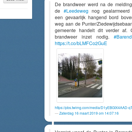
De brandweer werd na de meldin
de
#Leedeweg
nog gealarmeerd 
een gevaarlijk hangend bord bov
weg aan de Punter/Ziedewijdsebaa
gemeente handelt dit verder af.
brandweer inzet nodig.
#Barend
https://t.co/bLMFCo2GuE
https://pbs.twimg.com/media/D1yEBGtX4AAD-qT
Zaterdag 16 maart 2019 om 14:07:16