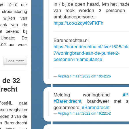
in / bij de open haard. Ivm het ina
 12:10 uur
van rook worden 2 personen 
troomstoring
ambulancepersone...
 wijken van
https://t.co/z2qwK9FKFh
rzaak van de
et bekend bij
 Update: De
Barendrechtnu.nl
3:02 uur weer
https://barendrechtnu.nl/live/1625/fot
7/woningbrand-aan-de-punter-2-
personen-in-ambulance
Lees meer
Vrijdag 4 maart 2022 om 19:42:26
 de 32
recht
Melding woningbrand
#P
#Barendrecht
, brandweer met s
stNL gaat
gealarmeerd.
#Barendrecht
ussen weghalen
Vrijdag 4 maart 2022 om 19:22:52
erden 3 van de
in Barendrecht