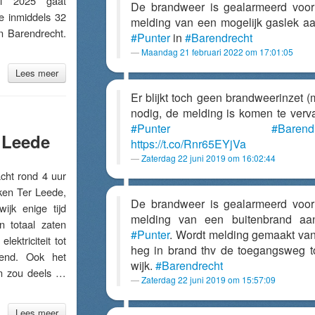
il 2025 gaat
De brandweer is gealarmeerd voo
 inmiddels 32
melding van een mogelijk gaslek a
n Barendrecht.
#Punter
in
#Barendrecht
Maandag 21 februari 2022 om 17:01:05
Lees meer
Er blijkt toch geen brandweerinzet (
nodig, de melding is komen te verva
#Punter
#Barend
 Leede
https://t.co/Rnr65EYjVa
Zaterdag 22 juni 2019 om 16:02:44
t rond 4 uur
ken Ter Leede,
De brandweer is gealarmeerd voo
ijk enige tijd
melding van een buitenbrand aa
n totaal zaten
#Punter
. Wordt melding gemaakt va
lektriciteit tot
heg in brand thv de toegangsweg t
end. Ook het
wijk.
#Barendrecht
ein zou deels …
Zaterdag 22 juni 2019 om 15:57:09
Lees meer