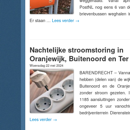
weggehaald. Vanaf apr
PostNL nog eens 6 van de
brievenbussen weghalen i
Er staan …
Lees verder
→
Nachtelijke stroomstoring in
Oranjewijk, Buitenoord en Ter
Woensdag 22 mei 2024
BARENDRECHT – Vannach
hebben (delen van) de wij
Buitenoord en de Oranjew
zonder stroom gezeten. I
1185 aansluitingen zonder e
ongeveer 5 uur vanocht
bedrijventerrein Dierenst
Lees verder
→