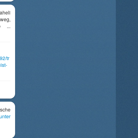
heli
eweg,
e ...
92/tr
ist-
ische
unter