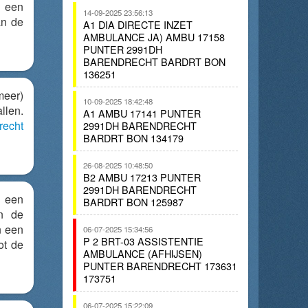
r een
14-09-2025 23:56:13
an de
A1 DIA DIRECTE INZET
AMBULANCE JA) AMBU 17158
PUNTER 2991DH
BARENDRECHT BARDRT BON
136251
meer)
10-09-2025 18:42:48
llen.
A1 AMBU 17141 PUNTER
recht
2991DH BARENDRECHT
BARDRT BON 134179
26-08-2025 10:48:50
B2 AMBU 17213 PUNTER
2991DH BARENDRECHT
r een
BARDRT BON 125987
n de
n een
06-07-2025 15:34:56
P 2 BRT-03 ASSISTENTIE
ot de
AMBULANCE (AFHIJSEN)
PUNTER BARENDRECHT 173631
173751
06-07-2025 15:22:09