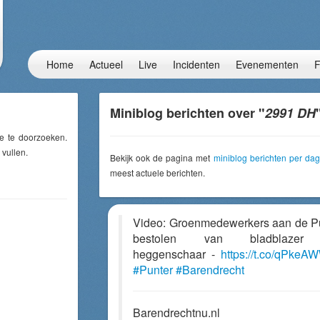
Home
Actueel
Live
Incidenten
Evenementen
F
Miniblog berichten over "
2991 DH
e te doorzoeken.
 vullen.
Bekijk ook de pagina met
miniblog berichten per dag
meest actuele berichten.
Video: Groenmedewerkers aan de P
bestolen van bladblazer
heggenschaar -
https://t.co/qPkeA
#Punter
#Barendrecht
Barendrechtnu.nl