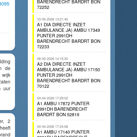
BARENDRECHT BARDRT BON
38095
72252
10-05-2026 13:21:45
A1 DIA DIRECTE INZET
AMBULANCE JA) AMBU 17349
PUNTER 2991DH
BARENDRECHT BARDRT BON
72233
06-05-2026 14:15:30
ding
A2 DIA DIRECTE INZET
in de
AMBULANCE JA) AMBU 17150
wijk
PUNTER 2991DH
BARENDRECHT BARDRT BON
zaten
70122
n uur
04-04-2026 17:29:02
A1 AMBU 17872 PUNTER
2991DH BARENDRECHT
BARDRT BON 52819
r, 2
04-04-2026 17:24:58
heeft
A1 AMBU 17140 PUNTER
brand