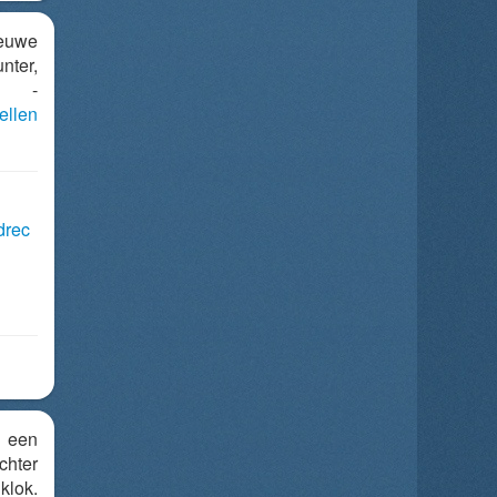
euwe
ter,
r -
ellen
drec
 een
chter
lok.