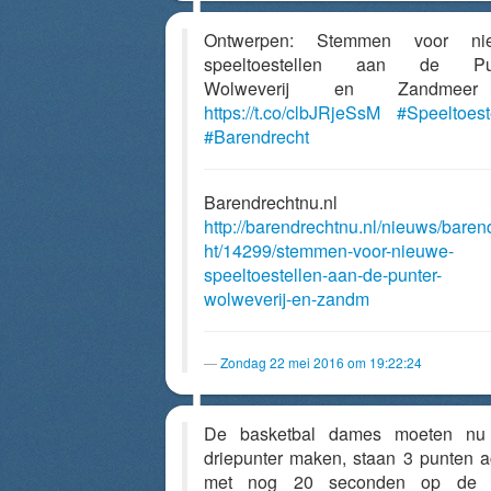
Ontwerpen: Stemmen voor ni
speeltoestellen aan de Pun
Wolweverij en Zandmee
https://t.co/clbJRjeSsM
#Speeltoest
#Barendrecht
Barendrechtnu.nl
http://barendrechtnu.nl/nieuws/baren
ht/14299/stemmen-voor-nieuwe-
speeltoestellen-aan-de-punter-
wolweverij-en-zandm
Zondag 22 mei 2016 om 19:22:24
De basketbal dames moeten nu
driepunter maken, staan 3 punten a
met nog 20 seconden op de k