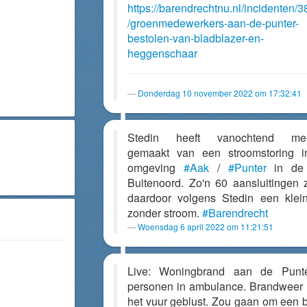
https://barendrechtnu.nl/incidenten/
/groenmedewerkers-aan-de-punter-
bestolen-van-bladblazer-en-
heggenschaar
Donderdag 10 november 2022 om 17:32:41
Stedin heeft vanochtend mel
gemaakt van een stroomstoring 
omgeving
#Aak
/
#Punter
in de 
Buitenoord. Zo'n 60 aansluitingen 
daardoor volgens Stedin een klei
zonder stroom.
#Barendrecht
Woensdag 6 april 2022 om 11:21:51
Live: Woningbrand aan de Punte
personen in ambulance. Brandweer 
het vuur geblust. Zou gaan om een 