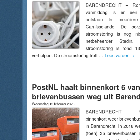
BARENDRECHT – Rond
vanmiddag is er een s
ontstaan in meerdere
Carnisselande. De oo
stroomstoring is nog ni
netbeheerder Stedin.
stroomstoring is rond 1
verholpen. De stroomstoring treft …
Lees verder
→
PostNL haalt binnenkort 6 van
brievenbussen weg uit Barend
Woensdag 12 februari 2025
BARENDRECHT – Po
binnenkort weer brievenb
in Barendrecht. In 2018 w
(toen) 35 brievenbussen 