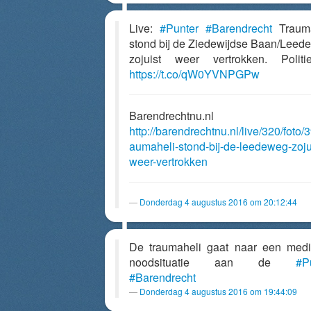
Live:
#Punter
#Barendrecht
Trauma
stond bij de Ziedewijdse Baan/Leed
zojuist weer vertrokken. Politi
https://t.co/qW0YVNPGPw
Barendrechtnu.nl
http://barendrechtnu.nl/live/320/foto/3
aumaheli-stond-bij-de-leedeweg-zoju
weer-vertrokken
Donderdag 4 augustus 2016 om 20:12:44
De traumaheli gaat naar een med
noodsituatie aan de
#P
#Barendrecht
Donderdag 4 augustus 2016 om 19:44:09