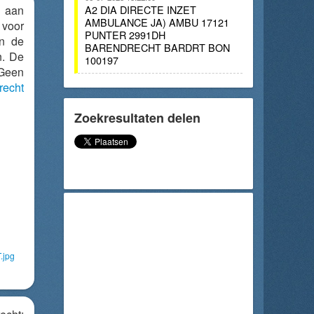
g aan
A2 DIA DIRECTE INZET
AMBULANCE JA) AMBU 17121
voor
PUNTER 2991DH
en de
BARENDRECHT BARDRT BON
n. De
100197
 Geen
recht
Zoekresultaten delen
.jpg