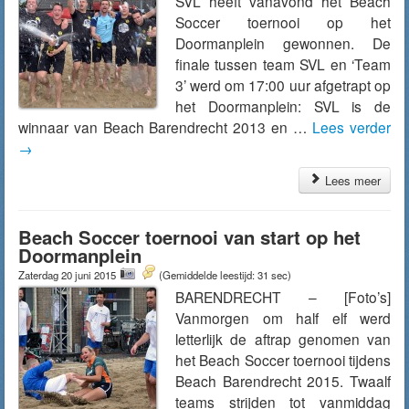
SVL heeft vanavond het Beach
Soccer toernooi op het
Doormanplein gewonnen. De
finale tussen team SVL en ‘Team
3’ werd om 17:00 uur afgetrapt op
het Doormanplein: SVL is de
winnaar van Beach Barendrecht 2013 en …
Lees verder
→
Lees meer
Beach Soccer toernooi van start op het
Doormanplein
Zaterdag 20 juni 2015
(Gemiddelde leestijd: 31 sec)
BARENDRECHT – [Foto’s]
Vanmorgen om half elf werd
letterlijk de aftrap genomen van
het Beach Soccer toernooi tijdens
Beach Barendrecht 2015. Twaalf
teams strijden tot vanmiddag