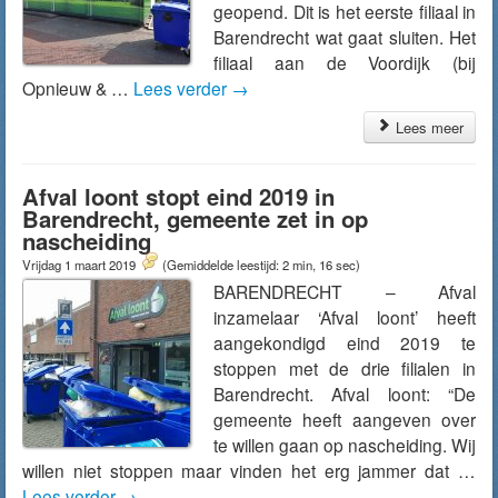
geopend. Dit is het eerste filiaal in
Barendrecht wat gaat sluiten. Het
filiaal aan de Voordijk (bij
Opnieuw & …
Lees verder
→
Lees meer
Afval loont stopt eind 2019 in
Barendrecht, gemeente zet in op
nascheiding
Vrijdag 1 maart 2019
(Gemiddelde leestijd: 2 min, 16 sec)
BARENDRECHT – Afval
inzamelaar ‘Afval loont’ heeft
aangekondigd eind 2019 te
stoppen met de drie filialen in
Barendrecht. Afval loont: “De
gemeente heeft aangeven over
te willen gaan op nascheiding. Wij
willen niet stoppen maar vinden het erg jammer dat …
Lees verder
→