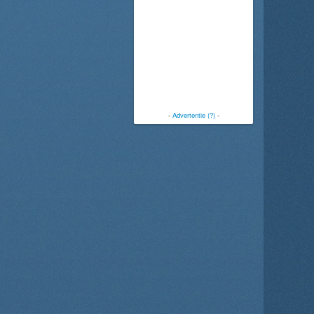
-
Advertentie (?)
-