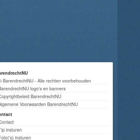
arendrechtNU
© BarendrechtNU - Alle rechten voorbehouden
BarendrechtNU logo's en banners
Copyrightbeleid BarendrechtNU
Algemene Voorwaarden BarendrechtNU
ontact
Contact
Tip insturen
Foto('s) insturen