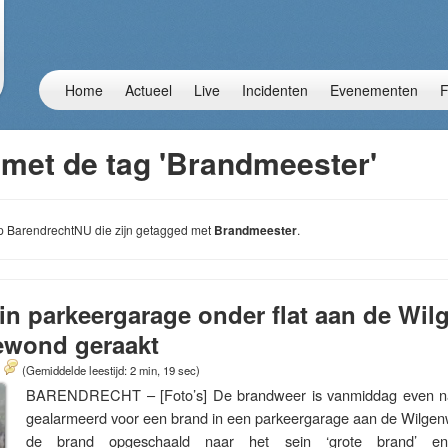
Home
Actueel
Live
Incidenten
Evenementen
F
 met de tag 'Brandmeester'
 op BarendrechtNU die zijn getagged met
Brandmeester
.
in parkeergarage onder flat aan de Wi
wond geraakt
(Gemiddelde leestijd: 2 min, 19 sec)
BARENDRECHT – [Foto’s] De brandweer is vanmiddag even na
gealarmeerd voor een brand in een parkeergarage aan de Wilgenwe
de brand opgeschaald naar het sein ‘grote brand’ 