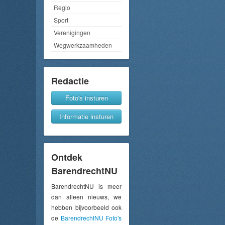
Regio
Sport
Verenigingen
Wegwerkzaamheden
Redactie
Foto's insturen
Informatie insturen
Ontdek
BarendrechtNU
BarendrechtNU is meer
dan alleen nieuws, we
hebben bijvoorbeeld ook
de
BarendrechtNU Foto's