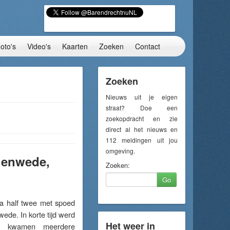
oto's
Video's
Kaarten
Zoeken
Contact
Zoeken
Nieuws uit je eigen
straat? Doe een
zoekopdracht en zie
direct al het nieuws en
112 meldingen uit jou
omgeving.
lgenwede,
Zoeken:
Go
 half twee met spoed
de. In korte tijd werd
Het weer in
en kwamen meerdere