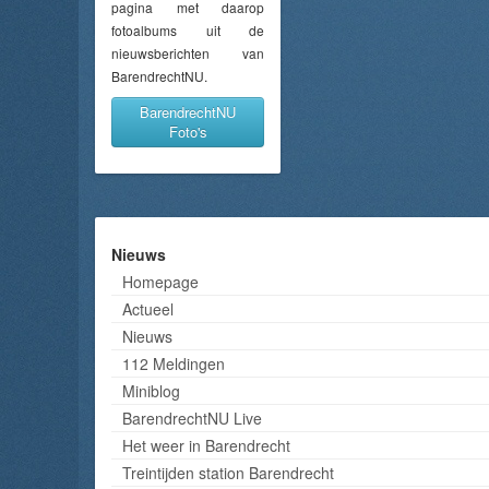
pagina met daarop
fotoalbums uit de
nieuwsberichten van
BarendrechtNU.
BarendrechtNU
Foto's
Nieuws
Homepage
Actueel
Nieuws
112 Meldingen
Miniblog
BarendrechtNU Live
Het weer in Barendrecht
Treintijden station Barendrecht