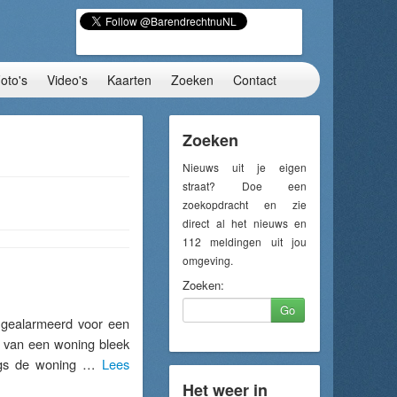
oto's
Video's
Kaarten
Zoeken
Contact
Zoeken
Nieuws uit je eigen
straat? Doe een
zoekopdracht en zie
direct al het nieuws en
112 meldingen uit jou
omgeving.
Zoeken:
Go
ealarmeerd voor een
n van een woning bleek
angs de woning …
Lees
Het weer in