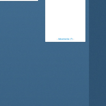
-
Advertentie (?)
-