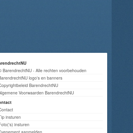
arendrechtNU
© BarendrechtNU - Alle rechten voorbehouden
BarendrechtNU logo's en banners
Copyrightbeleid BarendrechtNU
Algemene Voorwaarden BarendrechtNU
ontact
Contact
Tip insturen
Foto('s) insturen
Evenement aanmelden