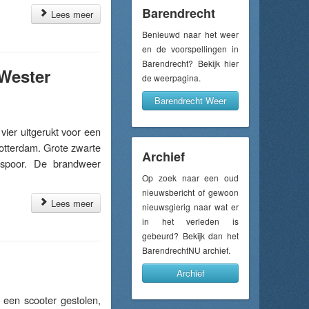
Barendrecht
Lees meer
Benieuwd naar het weer
en de voorspellingen in
Barendrecht? Bekijk hier
 Wester
de weerpagina.
Barendrecht Weer
er uitgerukt voor een
otterdam. Grote zwarte
Archief
 spoor. De brandweer
Op zoek naar een oud
nieuwsbericht of gewoon
Lees meer
nieuwsgierig naar wat er
in het verleden is
gebeurd? Bekijk dan het
BarendrechtNU archief.
Archief
en scooter gestolen,