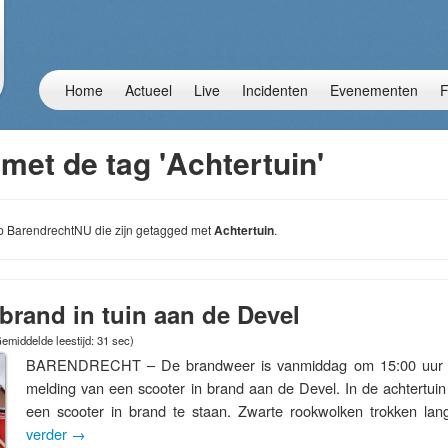
Home
Actueel
Live
Incidenten
Evenementen
F
met de tag 'Achtertuin'
 op BarendrechtNU die zijn getagged met
Achtertuin
.
brand in tuin aan de Devel
emiddelde leestijd: 31 sec)
BARENDRECHT – De brandweer is vanmiddag om 15:00 uur g
melding van een scooter in brand aan de Devel. In de achtertui
een scooter in brand te staan. Zwarte rookwolken trokken l
verder
→