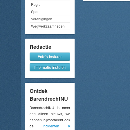
Regio
Sport
Verenigingen
Wegwerkzaamheden
Redactie
Foto's insturen
Informatie insturen
Ontdek
BarendrechtNU
BarendrechtNU is meer
dan alleen nieuws, we
hebben bijvoorbeeld ook
de
Incidenten &