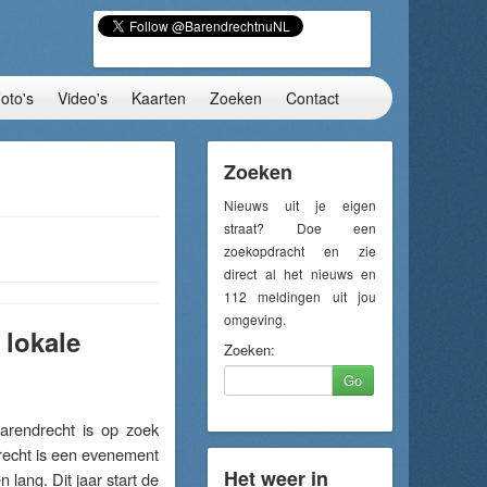
oto's
Video's
Kaarten
Zoeken
Contact
Zoeken
Nieuws uit je eigen
straat? Doe een
zoekopdracht en zie
direct al het nieuws en
112 meldingen uit jou
omgeving.
 lokale
Zoeken:
Go
rendrecht is op zoek
recht is een evenement
Het weer in
 lang. Dit jaar start de