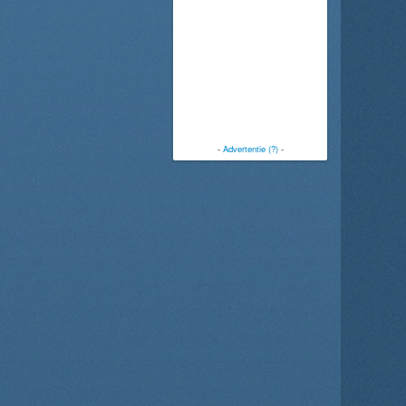
-
Advertentie (?)
-