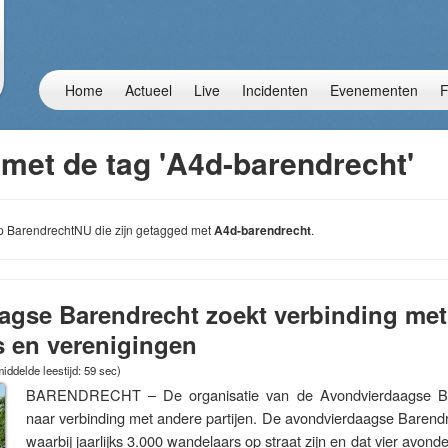
Home
Actueel
Live
Incidenten
Evenementen
F
 met de tag 'A4d-barendrecht'
 op BarendrechtNU die zijn getagged met
A4d-barendrecht
.
gse Barendrecht zoekt verbinding met
 en verenigingen
iddelde leestijd: 59 sec)
BARENDRECHT – De organisatie van de Avondvierdaagse Ba
naar verbinding met andere partijen. De avondvierdaagse Barend
waarbij jaarlijks 3.000 wandelaars op straat zijn en dat vier avonden