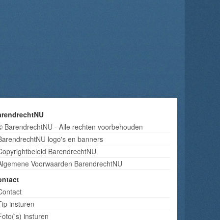
arendrechtNU
© BarendrechtNU - Alle rechten voorbehouden
BarendrechtNU logo's en banners
Copyrightbeleid BarendrechtNU
Algemene Voorwaarden BarendrechtNU
ontact
Contact
Tip insturen
Foto('s) insturen