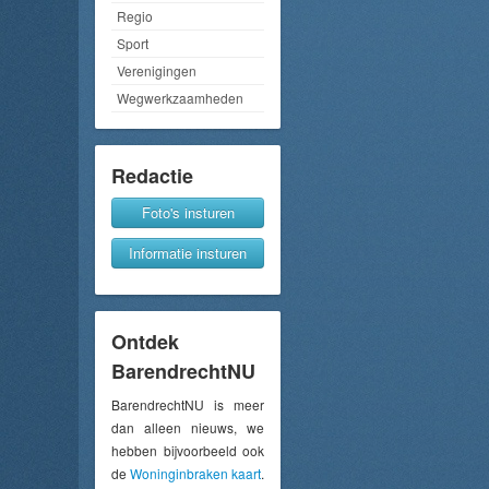
Regio
Sport
Verenigingen
Wegwerkzaamheden
Redactie
Foto's insturen
Informatie insturen
Ontdek
BarendrechtNU
BarendrechtNU is meer
dan alleen nieuws, we
hebben bijvoorbeeld ook
de
Woninginbraken kaart
.