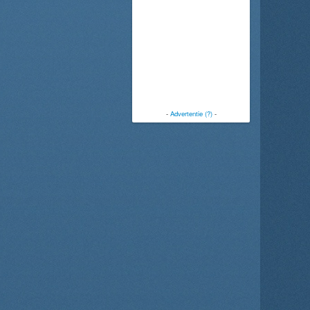
-
Advertentie (?)
-