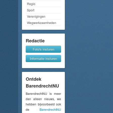
Regio
Sport
Verenigingen
Wegwerkzaamheden
Redactie
Foto's insturen
Informatie insturen
Ontdek
BarendrechtNU
BarendrechtNU is meer
dan alleen nieuws, we
hebben bijvoorbeeld ook
de
BarendrechtNU