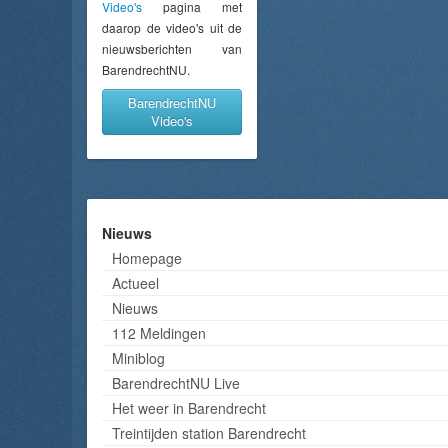
Video's
pagina met
daarop de video's uit de
nieuwsberichten van
BarendrechtNU.
BarendrechtNU
Video's
Nieuws
Homepage
Actueel
Nieuws
112 Meldingen
Miniblog
BarendrechtNU Live
Het weer in Barendrecht
Treintijden station Barendrecht