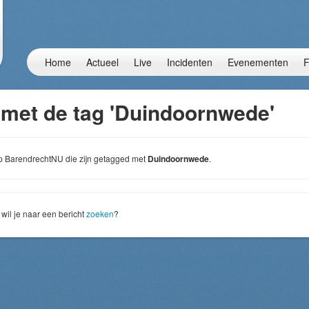
Home
Actueel
Live
Incidenten
Evenementen
F
 met de tag 'Duindoornwede'
 op BarendrechtNU die zijn getagged met
Duindoornwede
.
wil je naar een bericht
zoeken
?