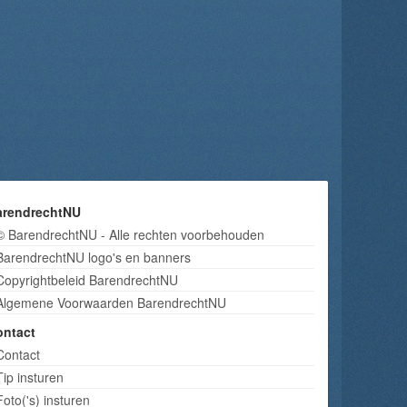
arendrechtNU
© BarendrechtNU - Alle rechten voorbehouden
BarendrechtNU logo's en banners
Copyrightbeleid BarendrechtNU
Algemene Voorwaarden BarendrechtNU
ontact
Contact
Tip insturen
Foto('s) insturen