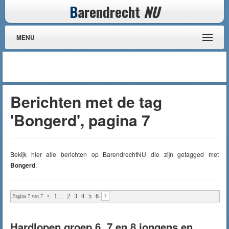
B
arendrecht
NU
MENU
Berichten met de tag
'Bongerd', pagina 7
Bekijk hier alle berichten op BarendrechtNU die zijn getagged met
Bongerd
.
<
1
...
2
3
4
5
6
7
Pagina 7 van 7
Hardlopen groep 6, 7 en 8 jongens en