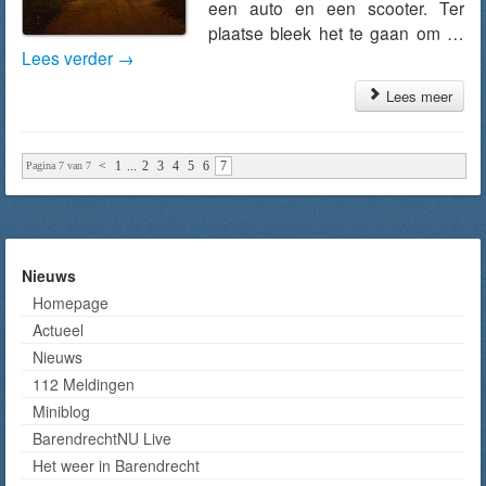
een auto en een scooter. Ter
plaatse bleek het te gaan om …
Lees verder
→
Lees meer
<
1
...
2
3
4
5
6
7
Pagina 7 van 7
Nieuws
Homepage
Actueel
Nieuws
112 Meldingen
Miniblog
BarendrechtNU Live
Het weer in Barendrecht