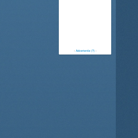
-
Advertentie (?)
-