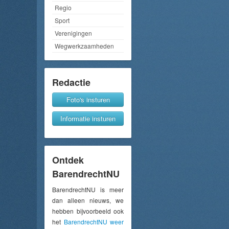
Regio
Sport
Verenigingen
Wegwerkzaamheden
Redactie
Foto's insturen
Informatie insturen
Ontdek
BarendrechtNU
BarendrechtNU is meer
dan alleen nieuws, we
hebben bijvoorbeeld ook
het
BarendrechtNU weer