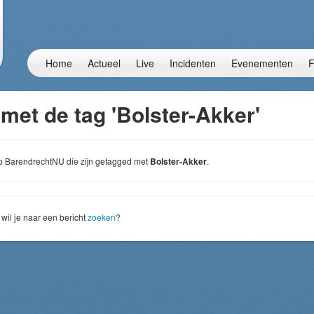
Home
Actueel
Live
Incidenten
Evenementen
F
met de tag 'Bolster-Akker'
 op BarendrechtNU die zijn getagged met
Bolster-Akker
.
wil je naar een bericht
zoeken
?