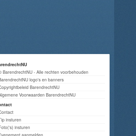
arendrechtNU
© BarendrechtNU - Alle rechten voorbehouden
BarendrechtNU logo's en banners
Copyrightbeleid BarendrechtNU
Algemene Voorwaarden BarendrechtNU
ontact
Contact
Tip insturen
Foto('s) insturen
Evenement aanmelden