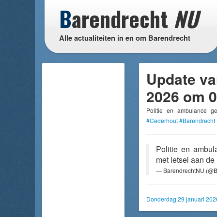
B
arendrecht
NU
Alle actualiteiten in en om Barendrecht
Update va
2026 om 0
Politie en ambulance g
#Cederhout
#Barendrecht
Politie en ambu
met letsel aan de
— BarendrechtNU (@B
Donderdag 29 januari 202