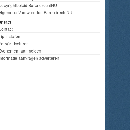
Copyrightbeleid BarendrechtNU
Algemene Voorwaarden BarendrechtNU
ontact
Contact
Tip insturen
Foto('s) insturen
Evenement aanmelden
Informatie aanvragen adverteren