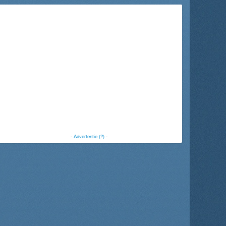
-
Advertentie (?)
-