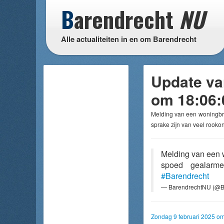
B
arendrecht
NU
Alle actualiteiten in en om Barendrecht
Update va
om 18:06:
Melding van een woningb
sprake zijn van veel rooko
Melding van een
spoed gealarme
#Barendrecht
— BarendrechtNU (@B
Zondag 9 februari 2025 o