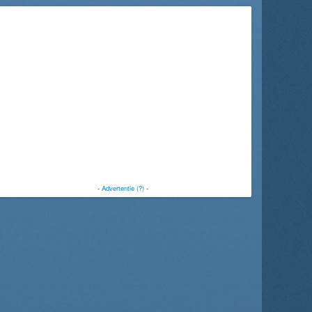
-
Advertentie (?)
-