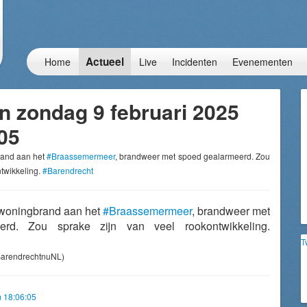
Actueel
Home
Live
Incidenten
Evenementen
n zondag 9 februari 2025
05
rand aan het
#Braassemermeer
, brandweer met spoed gealarmeerd. Zou
ntwikkeling.
#Barendrecht
 woningbrand aan het
#Braassemermeer
, brandweer met
erd. Zou sprake zijn van veel rookontwikkeling.
T
arendrechtnuNL)
m 18:06:05