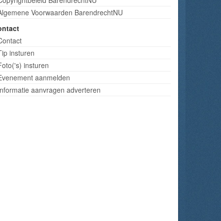
Algemene Voorwaarden BarendrechtNU
ontact
Contact
Tip insturen
Foto('s) insturen
Evenement aanmelden
Informatie aanvragen adverteren