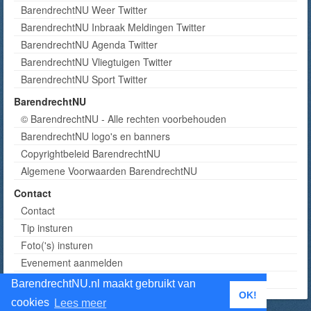
BarendrechtNU Weer Twitter
BarendrechtNU Inbraak Meldingen Twitter
BarendrechtNU Agenda Twitter
BarendrechtNU Vliegtuigen Twitter
BarendrechtNU Sport Twitter
BarendrechtNU
© BarendrechtNU - Alle rechten voorbehouden
BarendrechtNU logo's en banners
Copyrightbeleid BarendrechtNU
Algemene Voorwaarden BarendrechtNU
Contact
Contact
Tip insturen
Foto('s) insturen
Evenement aanmelden
Informatie aanvragen adverteren
BarendrechtNU.nl maakt gebruikt van
OK!
cookies
Lees meer