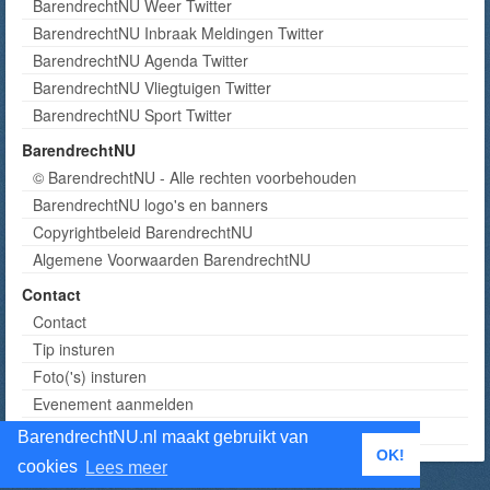
BarendrechtNU Weer Twitter
BarendrechtNU Inbraak Meldingen Twitter
BarendrechtNU Agenda Twitter
BarendrechtNU Vliegtuigen Twitter
BarendrechtNU Sport Twitter
BarendrechtNU
© BarendrechtNU - Alle rechten voorbehouden
BarendrechtNU logo's en banners
Copyrightbeleid BarendrechtNU
Algemene Voorwaarden BarendrechtNU
Contact
Contact
Tip insturen
Foto('s) insturen
Evenement aanmelden
Informatie aanvragen adverteren
BarendrechtNU.nl maakt gebruikt van
OK!
cookies
Lees meer