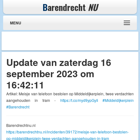
B
arendrecht
NU
MENU
Update van zaterdag 16
september 2023 om
16:42:11
Artikel: Meisje van telefoon bestolen op Middeldijkerplein, twee verdachten
aangehouden in tram -
https://t.co/myd9ypGyIi
#Middeldijkerplein
#Barendrecht
Barendrechtnu.nl
https://barendrechtnu.nl/incidenten/39172/meisje-van-telefoon-bestolen-
op-middeldijkerplein-twee-verdachten-aangehouden-in-tram