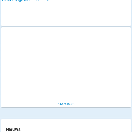
-
Advertentie (?)
-
Nieuws