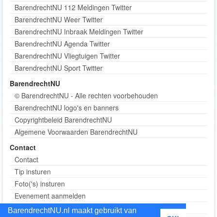
BarendrechtNU 112 Meldingen Twitter
BarendrechtNU Weer Twitter
BarendrechtNU Inbraak Meldingen Twitter
BarendrechtNU Agenda Twitter
BarendrechtNU Vliegtuigen Twitter
BarendrechtNU Sport Twitter
BarendrechtNU
© BarendrechtNU - Alle rechten voorbehouden
BarendrechtNU logo's en banners
Copyrightbeleid BarendrechtNU
Algemene Voorwaarden BarendrechtNU
Contact
Contact
Tip insturen
Foto('s) insturen
Evenement aanmelden
Informatie aanvragen adverteren
BarendrechtNU.nl maakt gebruikt van