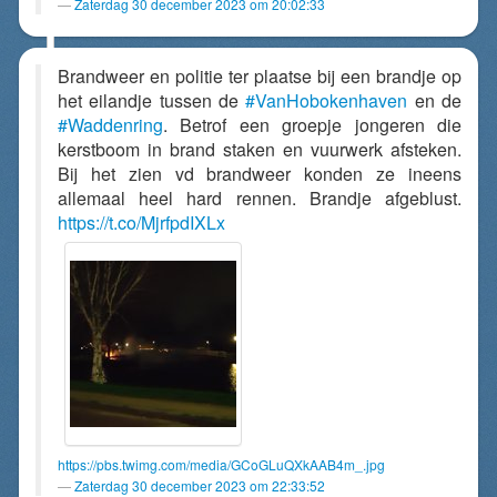
Zaterdag 30 december 2023 om 20:02:33
Brandweer en politie ter plaatse bij een brandje op
het eilandje tussen de
#VanHobokenhaven
en de
#Waddenring
. Betrof een groepje jongeren die
kerstboom in brand staken en vuurwerk afsteken.
Bij het zien vd brandweer konden ze ineens
allemaal heel hard rennen. Brandje afgeblust.
https://t.co/MjrfpdIXLx
https://pbs.twimg.com/media/GCoGLuQXkAAB4m_.jpg
Zaterdag 30 december 2023 om 22:33:52