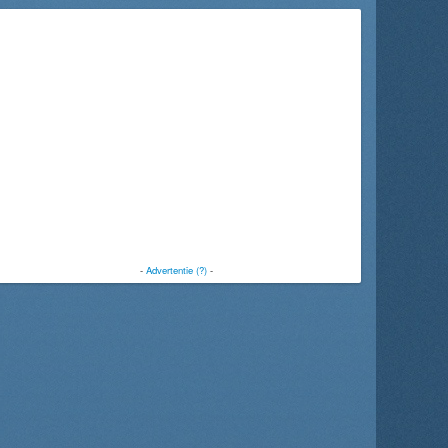
-
Advertentie (?)
-