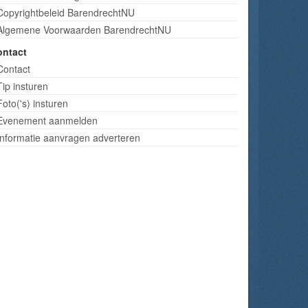
Copyrightbeleid BarendrechtNU
Algemene Voorwaarden BarendrechtNU
ontact
Contact
Tip insturen
Foto('s) insturen
Evenement aanmelden
Informatie aanvragen adverteren