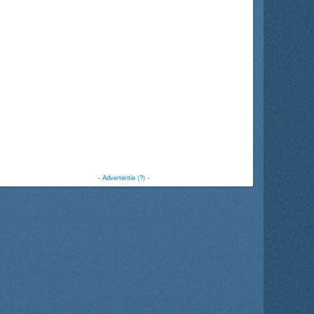
-
Advertentie (?)
-