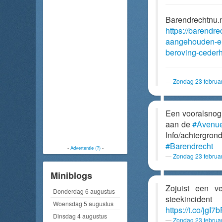
Barendrechtnu.
https://barendre
aangehouden-en
beroving-ceder
Zondag 23 februa
Een vooralsnog
aan de
#Avenu
Info/achtergr
#Barendrecht
-
Advertentie (?)
-
Zondag 23 februa
Miniblogs
Zojuist een 
Donderdag 6 augustus
steekincide
Woensdag 5 augustus
https://t.co/jgI7
Dinsdag 4 augustus
Zondag 23 februa