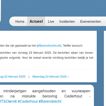
Actueel
Home
Live
Incidenten
Evenementen
ten die zijn geplaatst op het
@BarendrechtnuNL
Twitter account.
berichten van zondag 23 februari 2025. De berichten staan van boven
ische volgorde. Voor de meest recente miniblog berichten bekijk je het
dag 22 februari 2025
|
Maandag 24 februari 2025 »
er minderjarigen aangehouden en vuurwapen
omen na mislukte beroving Cederhout -
4mHTSOwm8
#Cederhout
#Barendrecht