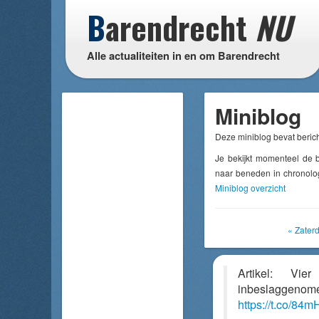
B
arendrecht
NU
Alle actualiteiten in en om Barendrecht
Miniblog
Deze miniblog bevat berich
Je bekijkt momenteel de 
naar beneden in chronolog
Miniblog overzicht
« Zater
Artikel: Vi
inbeslaggen
https://t.co/8