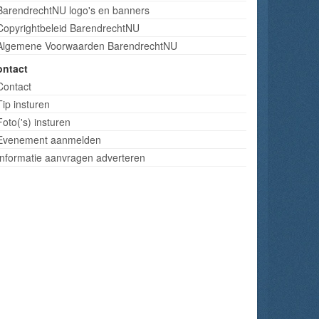
BarendrechtNU logo's en banners
Copyrightbeleid BarendrechtNU
Algemene Voorwaarden BarendrechtNU
ontact
Contact
Tip insturen
Foto('s) insturen
Evenement aanmelden
Informatie aanvragen adverteren