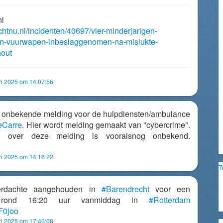
nl
chtnu.nl/incidenten/40697/vier-minderjarigen-
-vuurwapen-inbeslaggenomen-na-mislukte-
hout
ri 2025 om 14:07:56
 onbekende melding voor de hulpdiensten/ambulance
eCarre
. Hier wordt melding gemaakt van "cybercrime".
ond over deze melding is vooralsnog onbekend.
ri 2025 om 14:16:22
T
verdachte aangehouden in
#Barendrecht
voor een
nt rond 16:20 uur vanmiddag in
#Rotterdam
bF0joo
ri 2025 om 17:40:08