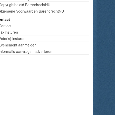
Copyrightbeleid BarendrechtNU
Algemene Voorwaarden BarendrechtNU
ontact
Contact
Tip insturen
Foto('s) insturen
Evenement aanmelden
Informatie aanvragen adverteren