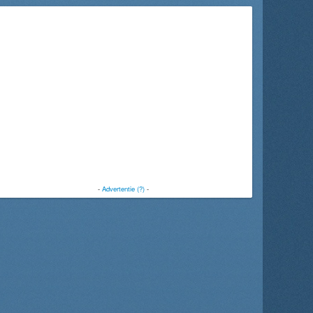
-
Advertentie (?)
-