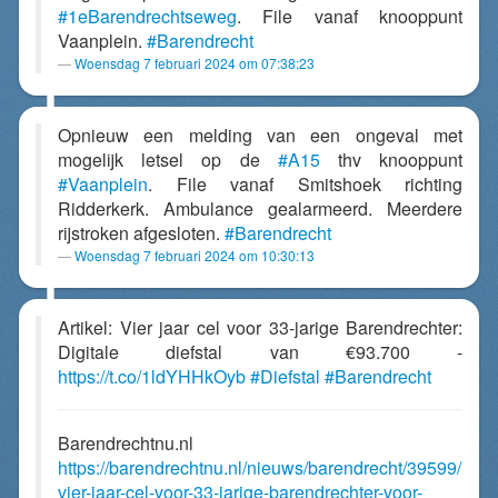
#1eBarendrechtseweg
. File vanaf knooppunt
Vaanplein.
#Barendrecht
Woensdag 7 februari 2024 om 07:38:23
Opnieuw een melding van een ongeval met
mogelijk letsel op de
#A15
thv knooppunt
#Vaanplein
. File vanaf Smitshoek richting
Ridderkerk. Ambulance gealarmeerd. Meerdere
rijstroken afgesloten.
#Barendrecht
Woensdag 7 februari 2024 om 10:30:13
Artikel: Vier jaar cel voor 33-jarige Barendrechter:
Digitale diefstal van €93.700 -
https://t.co/1ldYHHkOyb
#Diefstal
#Barendrecht
Barendrechtnu.nl
https://barendrechtnu.nl/nieuws/barendrecht/39599/
vier-jaar-cel-voor-33-jarige-barendrechter-voor-