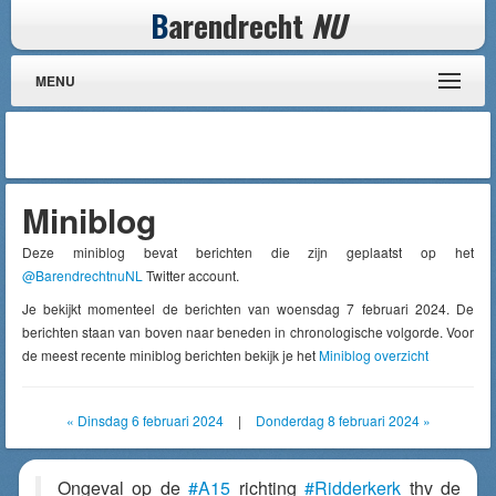
B
arendrecht
NU
MENU
Miniblog
Deze miniblog bevat berichten die zijn geplaatst op het
@BarendrechtnuNL
Twitter account.
Je bekijkt momenteel de berichten van woensdag 7 februari 2024. De
berichten staan van boven naar beneden in chronologische volgorde. Voor
de meest recente miniblog berichten bekijk je het
Miniblog overzicht
« Dinsdag 6 februari 2024
|
Donderdag 8 februari 2024 »
Ongeval op de
#A15
richting
#Ridderkerk
thv de