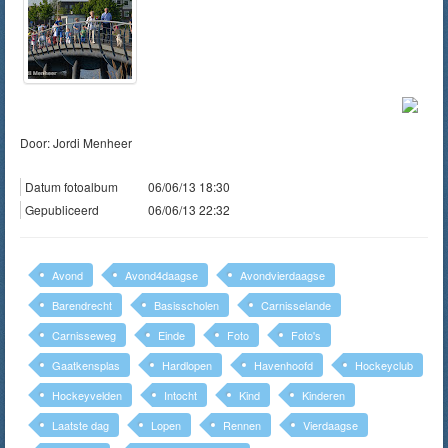
Door: Jordi Menheer
Datum fotoalbum
06/06/13 18:30
Gepubliceerd
06/06/13 22:32
Avond
Avond4daagse
Avondvierdaagse
Barendrecht
Basisscholen
Carnisselande
Carnisseweg
Einde
Foto
Foto's
Gaatkensplas
Hardlopen
Havenhoofd
Hockeyclub
Hockeyvelden
Intocht
Kind
Kinderen
Laatste dag
Lopen
Rennen
Vierdaagse