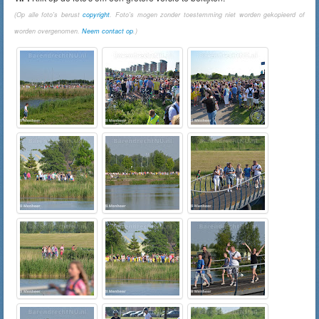
(Op alle foto's berust
copyright
. Foto's mogen zonder toestemming niet worden gekopieerd of
worden overgenomen.
Neem contact op
.)