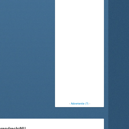
-
Advertentie (?)
-
arendrechtNU