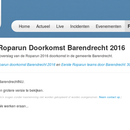
F
Home
Actueel
Live
Incidenten
Evenementen
Roparun Doorkomst Barendrecht 2016
erslag van de Roparun 2016 doorkomst in de gemeente Barendrecht.
oparun doorkomst Barendrecht 2016
en
Eerste Roparun teams door Barendrecht: 
 BarendrechtNU.
n grotere versie te bekijken.
oto's mogen zonder toestemming niet worden gekopieerd of worden overgenomen.
Neem contact op
.)
We werken eraan...