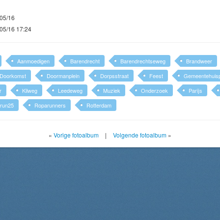
05/16
05/16 17:24
Aanmoedigen
Barendrecht
Barendrechtseweg
Brandweer
Doorkomst
Doormanplein
Dorpsstraat
Feest
Gemeentehuisp
r
Kilweg
Leedeweg
Muziek
Onderzoek
Parijs
run25
Roparunners
Rotterdam
«
Vorige fotoalbum
|
Volgende fotoalbum
»