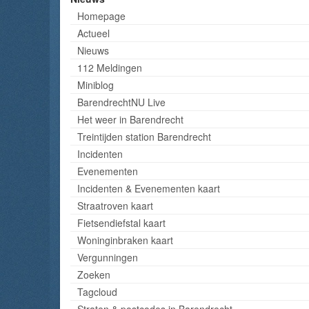
Homepage
Actueel
Nieuws
112 Meldingen
Miniblog
BarendrechtNU Live
Het weer in Barendrecht
Treintijden station Barendrecht
Incidenten
Evenementen
Incidenten & Evenementen kaart
Straatroven kaart
Fietsendiefstal kaart
Woninginbraken kaart
Vergunningen
Zoeken
Tagcloud
Straten & postcodes in Barendrecht