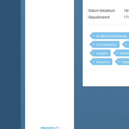
Datum fotoalbum
16/
Gepubliceerd
17/
2e Barendrechtseweg
De Doorkomst
Hospice
Kanke
RopaRun
Ropa
-
Advertentie (?)
-