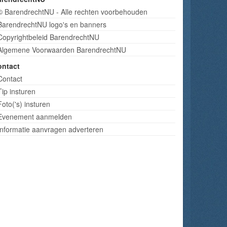
© BarendrechtNU - Alle rechten voorbehouden
BarendrechtNU logo's en banners
Copyrightbeleid BarendrechtNU
Algemene Voorwaarden BarendrechtNU
ontact
Contact
Tip insturen
Foto('s) insturen
Evenement aanmelden
Informatie aanvragen adverteren