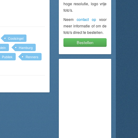
hoge resolutie, logo vrije
foto's.
Neem
contact op
voor
meer informatie of om de
foto's direct te bestellen.
Coolsingel
Bestellen
lein
Hamburg
Publiek
Renners