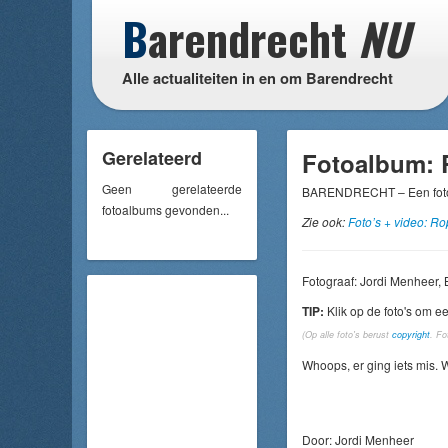
B
arendrecht
NU
Alle actualiteiten in en om Barendrecht
Gerelateerd
Fotoalbum: 
Geen gerelateerde
BARENDRECHT – Een fotov
fotoalbums gevonden...
Zie ook:
Foto’s + video: R
Fotograaf: Jordi Menheer,
TIP:
Klik op de foto's om ee
(Op alle foto's berust
copyright
. F
Whoops, er ging iets mis. 
Door: Jordi Menheer