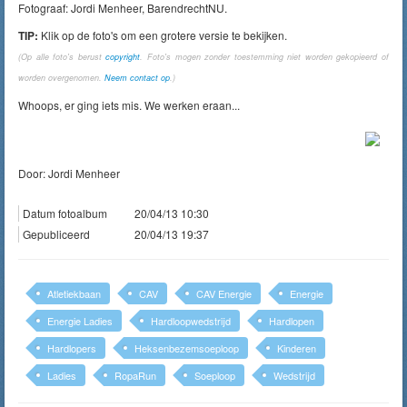
Fotograaf: Jordi Menheer, BarendrechtNU.
TIP:
Klik op de foto's om een grotere versie te bekijken.
(Op alle foto's berust
copyright
. Foto's mogen zonder toestemming niet worden gekopieerd of
worden overgenomen.
Neem contact op
.)
Whoops, er ging iets mis. We werken eraan...
Door: Jordi Menheer
Datum fotoalbum
20/04/13 10:30
Gepubliceerd
20/04/13 19:37
Atletiekbaan
CAV
CAV Energie
Energie
Energie Ladies
Hardloopwedstrijd
Hardlopen
Hardlopers
Heksenbezemsoeploop
Kinderen
Ladies
RopaRun
Soeploop
Wedstrijd