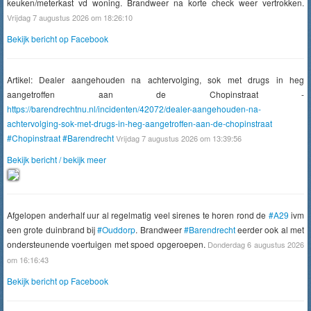
keuken/meterkast vd woning. Brandweer na korte check weer vertrokken.
Vrijdag 7 augustus 2026 om 18:26:10
Bekijk bericht op Facebook
Artikel: Dealer aangehouden na achtervolging, sok met drugs in heg
aangetroffen aan de Chopinstraat -
https://barendrechtnu.nl/incidenten/42072/dealer-aangehouden-na-
achtervolging-sok-met-drugs-in-heg-aangetroffen-aan-de-chopinstraat
#Chopinstraat
#Barendrecht
Vrijdag 7 augustus 2026 om 13:39:56
Bekijk bericht / bekijk meer
Afgelopen anderhalf uur al regelmatig veel sirenes te horen rond de
#A29
ivm
een grote duinbrand bij
#Ouddorp
. Brandweer
#Barendrecht
eerder ook al met
ondersteunende voertuigen met spoed opgeroepen.
Donderdag 6 augustus 2026
om 16:16:43
Bekijk bericht op Facebook