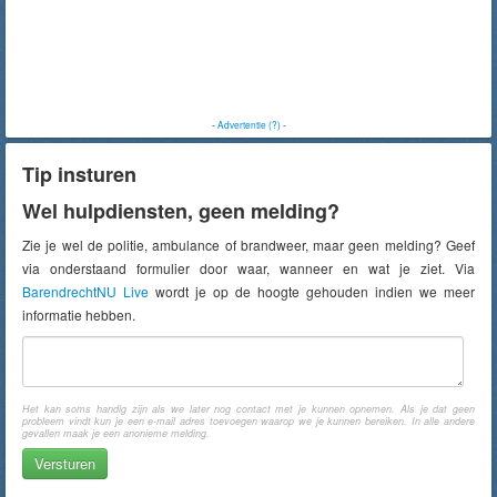
-
Advertentie (?)
-
Tip insturen
Wel hulpdiensten, geen melding?
Zie je wel de politie, ambulance of brandweer, maar geen melding? Geef
via onderstaand formulier door waar, wanneer en wat je ziet. Via
BarendrechtNU Live
wordt je op de hoogte gehouden indien we meer
informatie hebben.
Het kan soms handig zijn als we later nog contact met je kunnen opnemen. Als je dat geen
probleem vindt kun je een e-mail adres toevoegen waarop we je kunnen bereiken. In alle andere
gevallen maak je een anonieme melding.