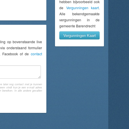
hebben bijvoorbeeld ook
de
Vergunningen kaart
.
Alle bekendgemaakte
vergunningen in de
gemeente Barendrecht
Vergunningen Kaart
ling op bovenstaande live
via onderstaand formulier
er, Facebook of de
contact
e later nog contact met je kunnen
eem vindt kun je een e-mail adres
bereiken. In alle andere gevallen