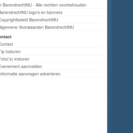
© BarendrechtNU - Alle rechten voorbehouden
BarendrechtNU logo's en banners
Copyrightbeleid BarendrechtNU
Algemene Voorwaarden BarendrechtNU
ontact
Contact
Tip insturen
Foto('s) insturen
Evenement aanmelden
Informatie aanvragen adverteren