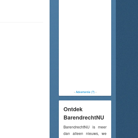
-
Advertentie (?)
-
Ontdek
BarendrechtNU
BarendrechtNU is meer
dan alleen nieuws, we