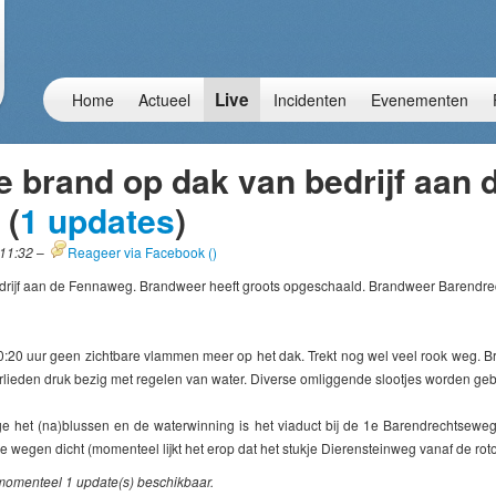
Live
Home
Actueel
Incidenten
Evenementen
e brand op dak van bedrijf aan 
 (
1 updates
)
:11:32
–
Reageer via Facebook (
)
drijf aan de Fennaweg. Brandweer heeft groots opgeschaald. Brandweer Barendr
:20 uur geen zichtbare vlammen meer op het dak. Trekt nog wel veel rook weg. B
lieden druk bezig met regelen van water. Diverse omliggende slootjes worden geb
 het (na)blussen en de waterwinning is het viaduct bij de 1e Barendrechtseweg
wegen dicht (momenteel lijkt het erop dat het stukje Dierensteinweg vanaf de roto
 momenteel 1 update(s) beschikbaar.