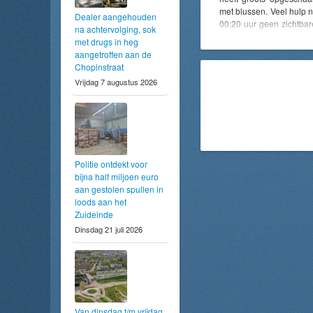
met blussen. Veel hulp
Dealer aangehouden
00:20 uur geen zichtba
na achtervolging, sok
wel veel rook weg. Bra
met drugs in heg
Veel brandweerlieden
aangetroffen aan de
Diverse omliggende sl
Chopinstraat
winnen. Update 00:55 
Vrijdag 7 augustus 2026
waterwinning is het 
afgesloten. Mogelijk g
dicht (momenteel lijkt 
vanaf de rotonde ook dic
Politie ontdekt voor
bijna half miljoen euro
aan gestolen spullen in
loods aan het
Zuideinde
Dinsdag 21 juli 2026
Van dinsdag t/m vrijdag