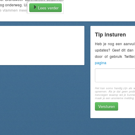
 nog onderweg. Update: Sinds ongeveer
Lees verder
re vlammen meer op het dak. Trekt nog
ndweer blust van voor en achterkant.
 druk bezig met regelen van water.
ootjes worden gebruikt om water te
uur: Vanwege het (na)blussen en de
Tip insturen
viaduct bij de 1e Barendrechtseweg
aan meer delen van omliggende wegen
Heb je nog een aanvul
het erop dat het stukje Dierensteinweg
updates? Geef dit dan 
ht gaat).
door of gebruik Twitt
pagina
Het kan soms handig zijn als w
opnemen. Als je dat geen probl
toevoegen waarop we je kunnen 
maak je een anonieme melding.