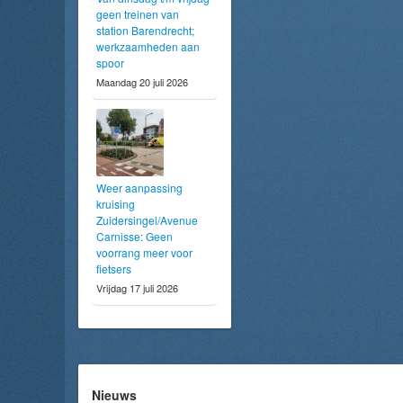
geen treinen van
station Barendrecht;
werkzaamheden aan
spoor
Maandag 20 juli 2026
Weer aanpassing
kruising
Zuidersingel/Avenue
Carnisse: Geen
voorrang meer voor
fietsers
Vrijdag 17 juli 2026
Nieuws