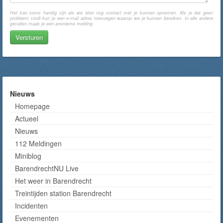
Het kan soms handig zijn als we later nog contact met je kunnen opnemen. Als je dat geen
probleem vindt kun je een e-mail adres toevoegen waarop we je kunnen bereiken. In alle andere
gevallen maak je een anonieme melding.
Nieuws
Homepage
Actueel
Nieuws
112 Meldingen
Miniblog
BarendrechtNU Live
Het weer in Barendrecht
Treintijden station Barendrecht
Incidenten
Evenementen