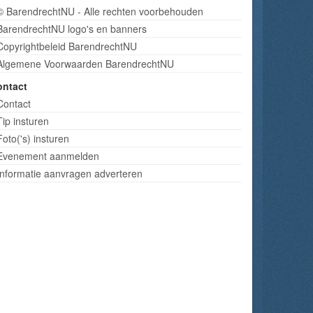
© BarendrechtNU - Alle rechten voorbehouden
BarendrechtNU logo's en banners
Copyrightbeleid BarendrechtNU
Algemene Voorwaarden BarendrechtNU
ontact
Contact
Tip insturen
Foto('s) insturen
Evenement aanmelden
Informatie aanvragen adverteren