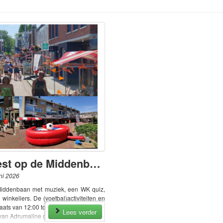
WK Zomerfeest op de Middenbaan met muziek, een WK quiz, activiteiten en markt
ni 2026
iddenbaan met muziek, een WK quiz,
 winkeliers. De (voetbal)activiteiten en
aats van 12:00 tot 16:00 uur met oa om
Lees verder
an Adrumaline op 't Vlak, tussen 13:30