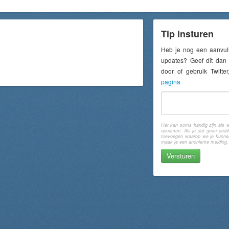
p het podium bij Het Kruispunt en om
treden van Dance Barendrecht op het
viteiten op het podium door is er een
Tip insturen
Heb je nog een aanvul
updates? Geef dit dan 
door of gebruik Twitt
pagina
Het kan soms handig zijn als w
opnemen. Als je dat geen probl
toevoegen waarop we je kunnen 
maak je een anonieme melding.