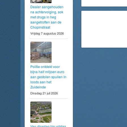
en 14:30 een WK quiz o
14:30 uur een dans op
Dealer aangehouden
podium. Tussen de acti
na achtervolging, sok
zangeres.
met drugs in heg
aangetroffen aan de
Chopinstraat
Vrijdag 7 augustus 2026
Politie ontdekt voor
bijna half miljoen euro
aan gestolen spullen in
loods aan het
Zuideinde
Dinsdag 21 juli 2026
Van dinsdag t/m vrijdag