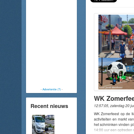
-
Advertentie (?)
-
Recent nieuws
12:57:05, zaterdag 20 ju
WK Zomerfeest op de M
activiteiten en markt van
het schminken vinden pl
14:00 uur een optreden v