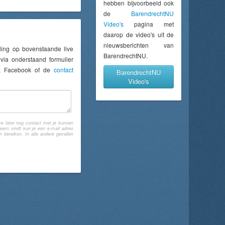
hebben bijvoorbeeld ook
de
BarendrechtNU
Video's
pagina met
daarop de video's uit de
nieuwsberichten van
ling op bovenstaande live
BarendrechtNU.
via onderstaand formulier
er, Facebook of de
contact
BarendrechtNU
Video's
e later nog contact met je kunnen
eem vindt kun je een e-mail adres
bereiken. In alle andere gevallen