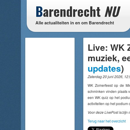
B
arendrecht
NU
Alle actualiteiten in en om Barendrecht
Live: WK 
muziek, ee
updates
)
Zaterdag 20 juni 2026, 12:
WK Zomerfeest op de Midd
schminken vinden plaats v
een WK quiz op het podiu
activiteiten op het podium 
Voor deze LivePost is/zijn
Terug naar het overzicht