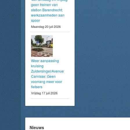
geen treinen van
station Barendrecht;
werkzaamheden aan
spoor
Maandag 20 juli 2026
Weer aanpassing
kruising
Zuidersingel/Avenue
Carnisse: Geen
voorrang meer voor
fietsers
Vrijdag 17 juli 2026
Nieuws