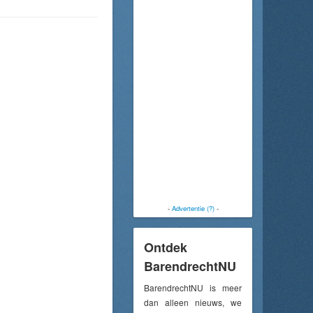
-
Advertentie (?)
-
Ontdek
BarendrechtNU
BarendrechtNU is meer
dan alleen nieuws, we