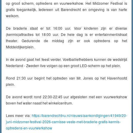
op groot scherm, optredens en vuurwerkshow. Het Midzomer Festival is
gratis toegankelijk. Iedereen uit Barendrecht en omgeving is van harte
welkom.
De braderie staat er tot 16:00 uur. Voor kinderen zijn er diverse
(kermis)attracties tot 18:00 uur. De hele dag is er entertainment/straat
theater. Gedurende de middag zijn er ook optredens op het
Middeldijkerplein.
In de avond gaat het feest verder. Voetballiefhebbers kunnen de wedstrijd
Nederland - Zweden live volgen op een groot LED-scherm op het plein.
Rond 21:30 uur begint het optreden van Mr. Jones op het Havenhoofd
plein.
De avond wordt rond 22:30-22:45 uur afgesloten met een vuurwerkshow
boven het water naast het winkelcentrum.
Lees meer via:
https://barendrechtnu.nl/nieuws/aankondigingen/41949/20-
juni-midzomer-festival-2026-carnisse-veste-met-braderie-gratis-kermis-
optredens-en-vuurwerkshow