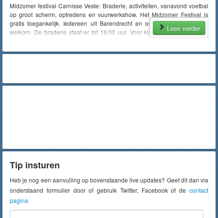
Midzomer festival Carnisse Veste: Braderie, activiteiten, vanavond voetbal
op groot scherm, optredens en vuurwerkshow. Het Midzomer Festival is
gratis toegankelijk. Iedereen uit Barendrecht en omgeving is van harte
Lees verder
welkom. De braderie staat er tot 16:00 uur. Voor kinderen zijn er diverse
(kermis)attracties tot 18:00 uur. De hele dag is er entertainment/straat
theater. Gedurende de middag zijn er ook optredens op het
Middeldijkerplein. In de avond gaat het feest verder. Voetballiefhebbers
kunnen de wedstrijd Nederland - Zweden live volgen op een groot LED-
scherm op het plein. Rond 21:30 uur begint het optreden van Mr. Jones op
het Havenhoofd plein. De avond wordt rond 22:30-22:45 uur afgesloten
met een vuurwerkshow boven het water naast het winkelcentrum. Lees
meer via: https://barendrechtnu.nl/nieuws/aankondigingen/41949/20-juni-
midzomer-festival-2026-carnisse-veste-met-braderie-gratis-kermis-
optredens-en-vuurwerkshow
Tip insturen
Heb je nog een aanvulling op bovenstaande live updates? Geef dit dan via
onderstaand formulier door of gebruik Twitter, Facebook of de
contact
pagina