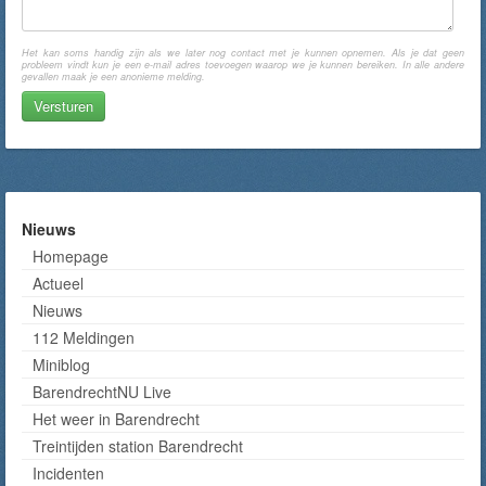
Het kan soms handig zijn als we later nog contact met je kunnen opnemen. Als je dat geen
probleem vindt kun je een e-mail adres toevoegen waarop we je kunnen bereiken. In alle andere
gevallen maak je een anonieme melding.
Nieuws
Homepage
Actueel
Nieuws
112 Meldingen
Miniblog
BarendrechtNU Live
Het weer in Barendrecht
Treintijden station Barendrecht
Incidenten