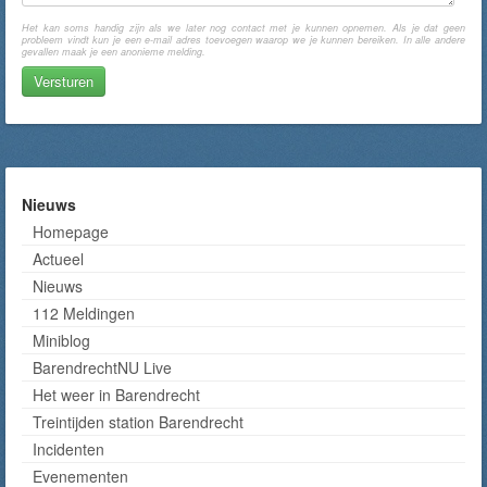
Het kan soms handig zijn als we later nog contact met je kunnen opnemen. Als je dat geen
probleem vindt kun je een e-mail adres toevoegen waarop we je kunnen bereiken. In alle andere
gevallen maak je een anonieme melding.
Nieuws
Homepage
Actueel
Nieuws
112 Meldingen
Miniblog
BarendrechtNU Live
Het weer in Barendrecht
Treintijden station Barendrecht
Incidenten
Evenementen