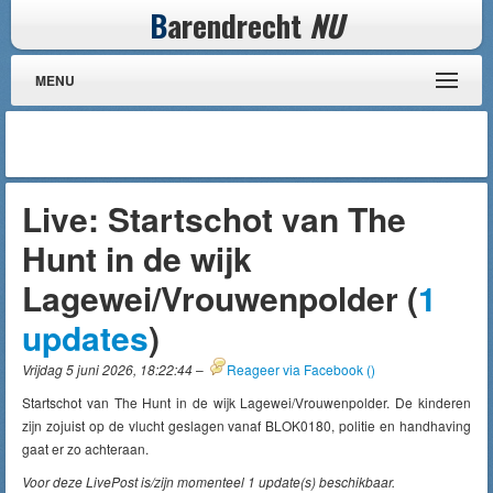
B
arendrecht
NU
MENU
Live: Startschot van The
Hunt in de wijk
Lagewei/Vrouwenpolder (
1
updates
)
Vrijdag 5 juni 2026, 18:22:44
–
Reageer via Facebook (
)
Startschot van The Hunt in de wijk Lagewei/Vrouwenpolder. De kinderen
zijn zojuist op de vlucht geslagen vanaf BLOK0180, politie en handhaving
gaat er zo achteraan.
Voor deze LivePost is/zijn momenteel 1 update(s) beschikbaar.