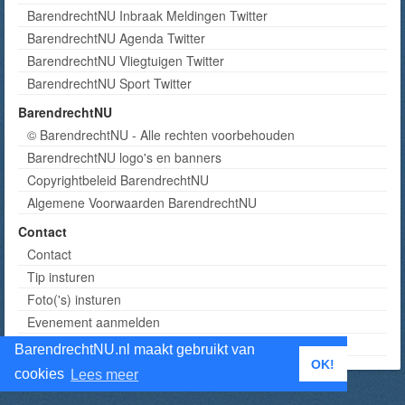
BarendrechtNU Inbraak Meldingen Twitter
BarendrechtNU Agenda Twitter
BarendrechtNU Vliegtuigen Twitter
BarendrechtNU Sport Twitter
BarendrechtNU
© BarendrechtNU - Alle rechten voorbehouden
BarendrechtNU logo's en banners
Copyrightbeleid BarendrechtNU
Algemene Voorwaarden BarendrechtNU
Contact
Contact
Tip insturen
Foto('s) insturen
Evenement aanmelden
Informatie aanvragen adverteren
BarendrechtNU.nl maakt gebruikt van
OK!
cookies
Lees meer