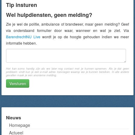
Tip insturen
Wel hulpdiensten, geen melding?
Zie je wel de politie, ambulance of brandweer, maar geen melding? Geef
via onderstaand formulier door waar, wanneer en wat je ziet. Via
BarendrechtNU Live
wordt je op de hoogte gehouden indien we meer
informatie hebben.
Het kan soms handig zijn als we later nog contact met je kunnen opnemen. Als je dat geen
probleem vindt kun je een e-mail adres toevoegen waarop we je kunnen bereiken. In alle andere
gevallen maak je een anonieme melding.
Nieuws
Homepage
Actueel