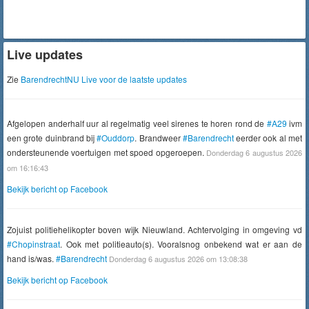
Live updates
Zie
BarendrechtNU Live voor de laatste updates
Afgelopen anderhalf uur al regelmatig veel sirenes te horen rond de
#A29
ivm
een grote duinbrand bij
#Ouddorp
. Brandweer
#Barendrecht
eerder ook al met
ondersteunende voertuigen met spoed opgeroepen.
Donderdag 6 augustus 2026
om 16:16:43
Bekijk bericht op Facebook
Zojuist politiehelikopter boven wijk Nieuwland. Achtervolging in omgeving vd
#Chopinstraat
. Ook met politieauto(s). Vooralsnog onbekend wat er aan de
hand is/was.
#Barendrecht
Donderdag 6 augustus 2026 om 13:08:38
Bekijk bericht op Facebook