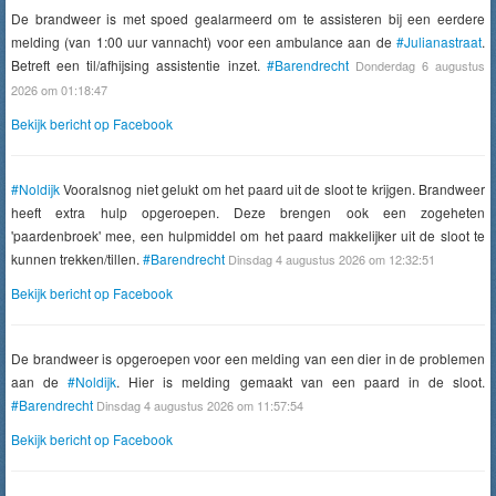
De brandweer is met spoed gealarmeerd om te assisteren bij een eerdere
melding (van 1:00 uur vannacht) voor een ambulance aan de
#Julianastraat
.
Betreft een til/afhijsing assistentie inzet.
#Barendrecht
Donderdag 6 augustus
2026 om 01:18:47
Bekijk bericht op Facebook
#Noldijk
Vooralsnog niet gelukt om het paard uit de sloot te krijgen. Brandweer
heeft extra hulp opgeroepen. Deze brengen ook een zogeheten
'paardenbroek' mee, een hulpmiddel om het paard makkelijker uit de sloot te
kunnen trekken/tillen.
#Barendrecht
Dinsdag 4 augustus 2026 om 12:32:51
Bekijk bericht op Facebook
De brandweer is opgeroepen voor een melding van een dier in de problemen
aan de
#Noldijk
. Hier is melding gemaakt van een paard in de sloot.
#Barendrecht
Dinsdag 4 augustus 2026 om 11:57:54
Bekijk bericht op Facebook