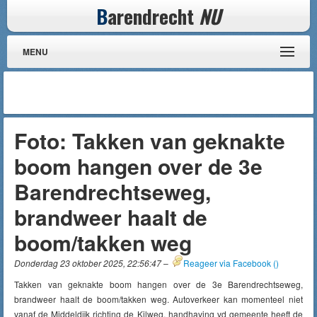
B
arendrecht
NU
MENU
Foto: Takken van geknakte
boom hangen over de 3e
Barendrechtseweg,
brandweer haalt de
boom/takken weg
Donderdag 23 oktober 2025, 22:56:47
–
Reageer via Facebook (
)
Takken van geknakte boom hangen over de 3e Barendrechtseweg,
brandweer haalt de boom/takken weg. Autoverkeer kan momenteel niet
vanaf de Middeldijk richting de Kilweg, handhaving vd gemeente heeft de