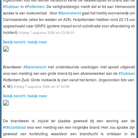
#Doklaan
in
#Rotterdam
. De veiligheidsregio meldt dat er tot aan Heinenoord
sprake is van rookoverlast . Voor
#Barendrecht
gaat het hierbij voornamelijk om
Carnisselande (alles ten westen vd A29). Hulpdiensten hebben rond 22:15 uur
opgeschaald naar GRIP2 (grotere impact en/of coördinatie voor afhandeling vh
incident)
Vrijdag 7 augustus 2026 om 23:08:23
Bekijk bericht / bekijk meer
Brandweer
#Barendrecht
met ondersteunde voertuigen met spoed uitgerukt
voor een melding van een grote brand bij een afvalverwerker aan de
#Doklaan
Rotterdam Zuid. Grote rookwolk te zien vanaf het terrein. (Ingezonden foto van:
K. M.)
Vrijdag 7 augustus 2026 om 21:44:39
Bekijk bericht / bekijk meer
De brandweer is zojuist ter plaatse geweest bij een woning aan de
#Mozartstraat
voor een melding van een mogelijke brand. Hier zou sprake zijn
geweest van kortsluiting waardoor een brandlucht is ontstaan in de