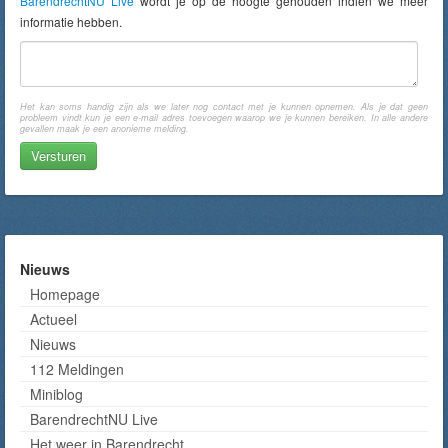
BarendrechtNU Live
wordt je op de hoogte gehouden indien we meer
informatie hebben.
Het kan soms handig zijn als we later nog contact met je kunnen opnemen. Als je dat geen
probleem vindt kun je een e-mail adres toevoegen waarop we je kunnen bereiken. In alle andere
gevallen maak je een anonieme melding.
Nieuws
Homepage
Actueel
Nieuws
112 Meldingen
Miniblog
BarendrechtNU Live
Het weer in Barendrecht