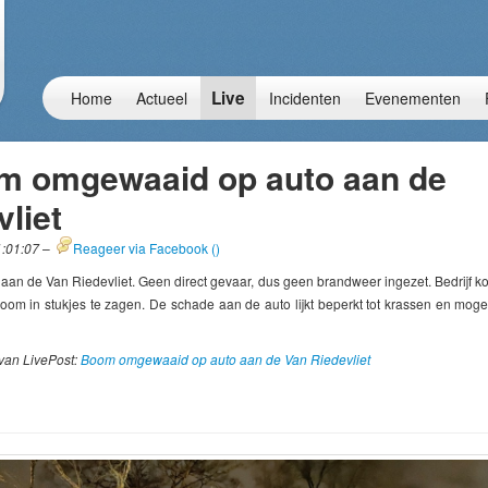
Live
Home
Actueel
Incidenten
Evenementen
m omgewaaid op auto aan de
liet
1:01:07
–
Reageer via Facebook (
)
n de Van Riedevliet. Geen direct gevaar, dus geen brandweer ingezet. Bedrijf k
boom in stukjes te zagen. De schade aan de auto lijkt beperkt tot krassen en mogel
van LivePost:
Boom omgewaaid op auto aan de Van Riedevliet