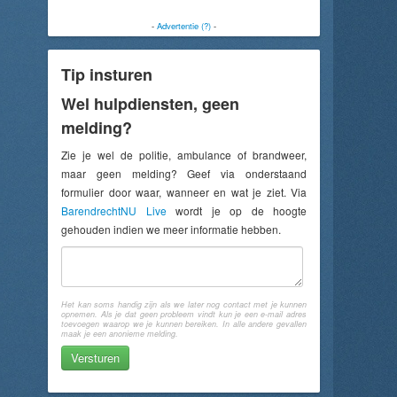
-
Advertentie (?)
-
Tip insturen
Wel hulpdiensten, geen
melding?
Zie je wel de politie, ambulance of brandweer,
maar geen melding? Geef via onderstaand
formulier door waar, wanneer en wat je ziet. Via
BarendrechtNU Live
wordt je op de hoogte
gehouden indien we meer informatie hebben.
Het kan soms handig zijn als we later nog contact met je kunnen
opnemen. Als je dat geen probleem vindt kun je een e-mail adres
toevoegen waarop we je kunnen bereiken. In alle andere gevallen
maak je een anonieme melding.