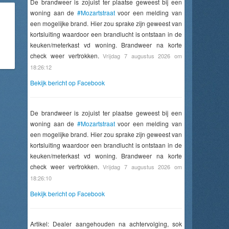
De brandweer is zojuist ter plaatse geweest bij een
woning aan de
#Mozartstraat
voor een melding van
een mogelijke brand. Hier zou sprake zijn geweest van
kortsluiting waardoor een brandlucht is ontstaan in de
keuken/meterkast vd woning. Brandweer na korte
check weer vertrokken.
Vrijdag 7 augustus 2026 om
18:26:12
Bekijk bericht op Facebook
De brandweer is zojuist ter plaatse geweest bij een
woning aan de
#Mozartstraat
voor een melding van
een mogelijke brand. Hier zou sprake zijn geweest van
kortsluiting waardoor een brandlucht is ontstaan in de
keuken/meterkast vd woning. Brandweer na korte
check weer vertrokken.
Vrijdag 7 augustus 2026 om
18:26:10
Bekijk bericht op Facebook
Artikel: Dealer aangehouden na achtervolging, sok