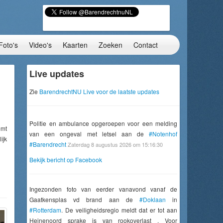
Foto's
Video's
Kaarten
Zoeken
Contact
Live updates
Zie
BarendrechtNU Live voor de laatste updates
Politie en ambulance opgeroepen voor een melding
omt
van een ongeval met letsel aan de
#Notenhof
ijk
#Barendrecht
Zaterdag 8 augustus 2026 om 15:16:30
Bekijk bericht op Facebook
Ingezonden foto van eerder vanavond vanaf de
Gaatkensplas vd brand aan de
#Doklaan
in
#Rotterdam
. De veiligheidsregio meldt dat er tot aan
Heinenoord sprake is van rookoverlast . Voor