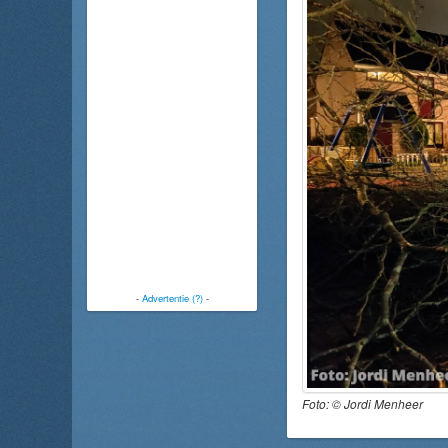
-
Advertentie (?)
-
Foto: ©
Jordi Menheer