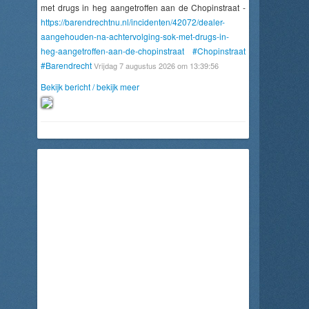
met drugs in heg aangetroffen aan de Chopinstraat -
https://barendrechtnu.nl/incidenten/42072/dealer-
aangehouden-na-achtervolging-sok-met-drugs-in-
heg-aangetroffen-aan-de-chopinstraat
#Chopinstraat
#Barendrecht
Vrijdag 7 augustus 2026 om 13:39:56
Bekijk bericht / bekijk meer