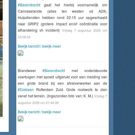
#Barendrecht
gaat het hierbij voornamelijk om
Carnisselande (alles ten westen vd A29).
Hulpdiensten hebben rond 22:15 uur opgeschaald
naar GRIP2 (grotere impact en/of coördinatie voor
afhandeling vh incident)
Vrijdag 7 augustus 2026 om
23:08:23
Bekijk bericht / bekijk meer
Brandweer
#Barendrecht
met ondersteunde
voertuigen met spoed uitgerukt voor een melding van
een grote brand bij een afvalverwerker aan de
#Doklaan
Rotterdam Zuid. Grote rookwolk te zien
vanaf het terrein. (Ingezonden foto van: K. M.)
Vrijdag 7
augustus 2026 om 21:44:39
Bekijk bericht / bekijk meer