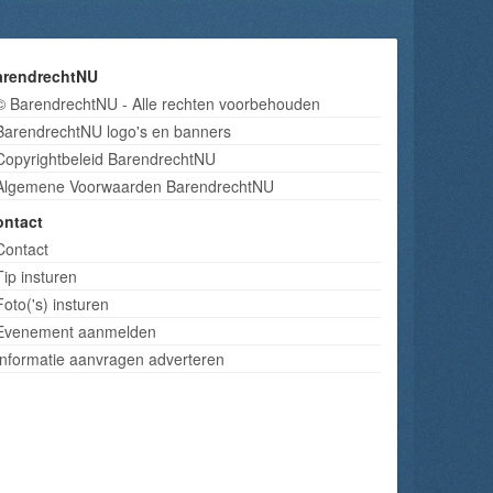
arendrechtNU
© BarendrechtNU - Alle rechten voorbehouden
BarendrechtNU logo's en banners
Copyrightbeleid BarendrechtNU
Algemene Voorwaarden BarendrechtNU
ontact
Contact
Tip insturen
Foto('s) insturen
Evenement aanmelden
Informatie aanvragen adverteren