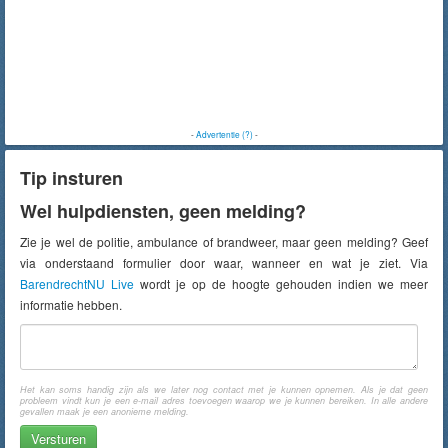
-
Advertentie (?)
-
Tip insturen
Wel hulpdiensten, geen melding?
Zie je wel de politie, ambulance of brandweer, maar geen melding? Geef
via onderstaand formulier door waar, wanneer en wat je ziet. Via
BarendrechtNU Live
wordt je op de hoogte gehouden indien we meer
informatie hebben.
Het kan soms handig zijn als we later nog contact met je kunnen opnemen. Als je dat geen
probleem vindt kun je een e-mail adres toevoegen waarop we je kunnen bereiken. In alle andere
gevallen maak je een anonieme melding.