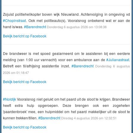
Zojuist politiehelikopter boven wijk Nieuwland. Achtervolging in omgeving vd
#Chopinstraat
. Ook met politieauto(s). Vooralsnog onbekend wat er aan de
hand is/was.
#Barendrecht
Donderdag 6 augustus 2026 om 13:08:38
Bekijk bericht op Facebook
De brandweer is met spoed gealarmeerd om te assisteren bij een eerdere
melding (van 1:00 uur vannacht) voor een ambulance aan de
#Julianastraat
.
Betreft een til/afhijsing assistentie inzet.
#Barendrecht
Donderdag 6 augustus
2026 om 01:18:47
Bekijk bericht op Facebook
#Noldijk
Vooralsnog niet gelukt om het paard uit de sloot te krijgen. Brandweer
heeft extra hulp opgeroepen. Deze brengen ook een zogeheten
'paardenbroek' mee, een hulpmiddel om het paard makkelijker uit de sloot te
kunnen trekken/tillen.
#Barendrecht
Dinsdag 4 augustus 2026 om 12:32:51
Bekijk bericht op Facebook