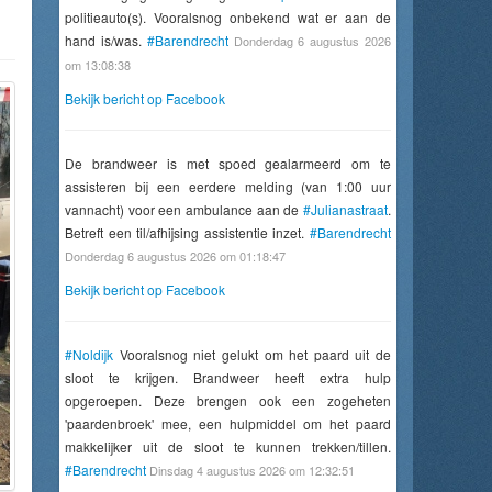
politieauto(s). Vooralsnog onbekend wat er aan de
hand is/was.
#Barendrecht
Donderdag 6 augustus 2026
om 13:08:38
Bekijk bericht op Facebook
De brandweer is met spoed gealarmeerd om te
assisteren bij een eerdere melding (van 1:00 uur
vannacht) voor een ambulance aan de
#Julianastraat
.
Betreft een til/afhijsing assistentie inzet.
#Barendrecht
Donderdag 6 augustus 2026 om 01:18:47
Bekijk bericht op Facebook
#Noldijk
Vooralsnog niet gelukt om het paard uit de
sloot te krijgen. Brandweer heeft extra hulp
opgeroepen. Deze brengen ook een zogeheten
'paardenbroek' mee, een hulpmiddel om het paard
makkelijker uit de sloot te kunnen trekken/tillen.
#Barendrecht
Dinsdag 4 augustus 2026 om 12:32:51