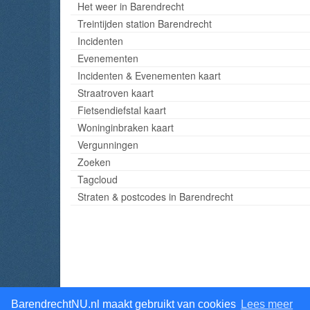
Het weer in Barendrecht
Treintijden station Barendrecht
Incidenten
Evenementen
Incidenten & Evenementen kaart
Straatroven kaart
Fietsendiefstal kaart
Woninginbraken kaart
Vergunningen
Zoeken
Tagcloud
Straten & postcodes in Barendrecht
BarendrechtNU.nl maakt gebruikt van cookies
Lees meer