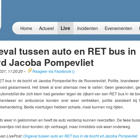
Live
Home
Actueel
Incidenten
Evenementen
eval tussen auto en RET bus in
vd Jacoba Pompevliet
21, 11:20:20
–
Reageer via Facebook (
)
T bus in de bocht vd Jacoba Pompevliet thv de Rooverevliet. Politie, brandweer
ed gealarmeerd. Het bleek al snel allemaal mee te vallen: Geen gewonden, g
automobilist die zich klem had gereden tegen de zijkant van een RET bus in de bo
randweer en ambulance konden snel weer vertrekken, politie assisteert bij 
behandeling. Beide voertuigen hebben schade, maar kunnen nog rijden.
auto weer in geklommen en heeft de auto verderop kunnen neerzetten. De twee bus
 eventjes niet door konden zijn vertraagd, maar inmiddels ook weer onderweg.
van LivePost:
Ongeval tussen auto en RET bus in de bocht vd Jacoba Pompevliet