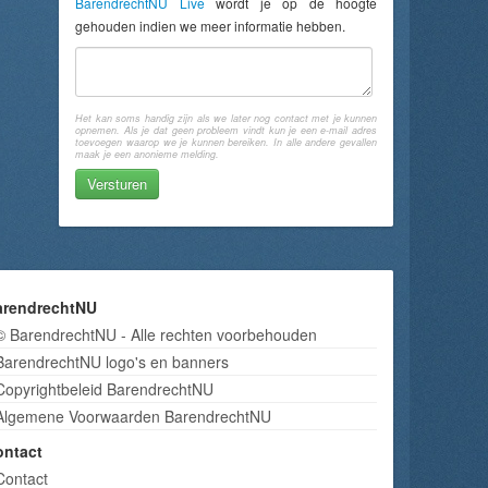
BarendrechtNU Live
wordt je op de hoogte
gehouden indien we meer informatie hebben.
Het kan soms handig zijn als we later nog contact met je kunnen
opnemen. Als je dat geen probleem vindt kun je een e-mail adres
toevoegen waarop we je kunnen bereiken. In alle andere gevallen
maak je een anonieme melding.
arendrechtNU
© BarendrechtNU - Alle rechten voorbehouden
BarendrechtNU logo's en banners
Copyrightbeleid BarendrechtNU
Algemene Voorwaarden BarendrechtNU
ontact
Contact