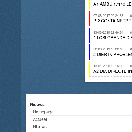
A1 AMBU 17140 
07-08-2017 22:24:53
(
P 2 CONTAINERBR
13-08-2019 22:46:24
(
2 LOSLOPENDE D
22-08-2019 10:22:13
(
2 DIER IN PROB
13-01-2020 16:16:50
(
A2 DIA DIRECTE 
Nieuws
Homepage
Actueel
Nieuws