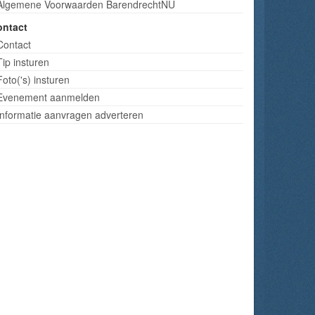
Algemene Voorwaarden BarendrechtNU
ontact
Contact
Tip insturen
Foto('s) insturen
Evenement aanmelden
Informatie aanvragen adverteren