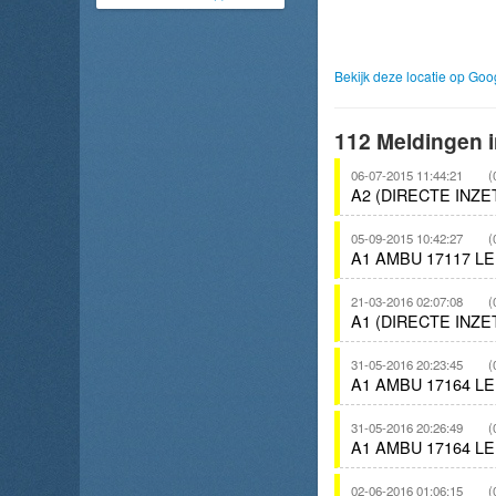
Bekijk deze locatie op Go
112 Meldingen i
06-07-2015 11:44:21
(
A2 (DIRECTE INZ
05-09-2015 10:42:27
(
A1 AMBU 17117 
21-03-2016 02:07:08
(
A1 (DIRECTE INZ
31-05-2016 20:23:45
(
A1 AMBU 17164 
31-05-2016 20:26:49
(
A1 AMBU 17164 
02-06-2016 01:06:15
(