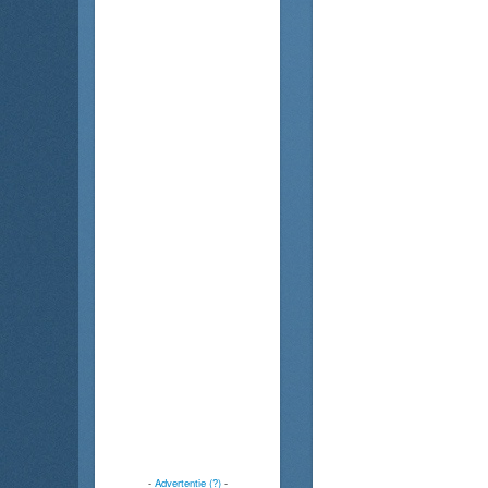
-
Advertentie (?)
-