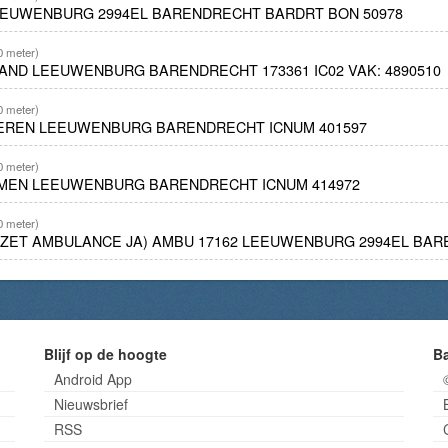
LEEUWENBURG 2994EL BARENDRECHT BARDRT BON 50978
0 meter)
AND LEEUWENBURG BARENDRECHT 173361 IC02 VAK: 4890510
0 meter)
IEREN LEEUWENBURG BARENDRECHT ICNUM 401597
0 meter)
LEMEN LEEUWENBURG BARENDRECHT ICNUM 414972
0 meter)
INZET AMBULANCE JA) AMBU 17162 LEEUWENBURG 2994EL BA
Blijf op de hoogte
B
Android App
Nieuwsbrief
RSS