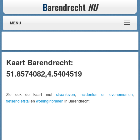
B
arendrecht
NU
MENU
Kaart Barendrecht:
51.8574082,4.5404519
Zie ook de kaart met
straatroven
,
incidenten en evenementen
,
fietsendiefstal
en
woninginbraken
in Barendrecht.