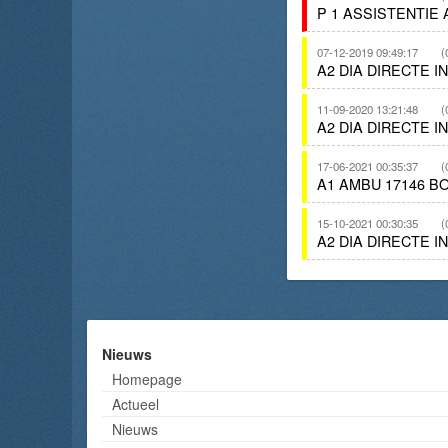
P 1 ASSISTENTIE
07-12-2019 09:49:17
(
A2 DIA DIRECTE 
11-09-2020 13:21:48
(
A2 DIA DIRECTE 
17-06-2021 00:35:37
(
A1 AMBU 17146 B
15-10-2021 00:30:35
(
A2 DIA DIRECTE 
Nieuws
Homepage
Actueel
Nieuws