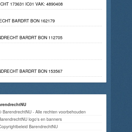
T 173631 IC01 VAK: 4890408
ECHT BARDRT BON 162179
NDRECHT BARDRT BON 112705
NDRECHT BARDRT BON 153567
arendrechtNU
© BarendrechtNU - Alle rechten voorbehouden
BarendrechtNU logo's en banners
Copyrightbeleid BarendrechtNU