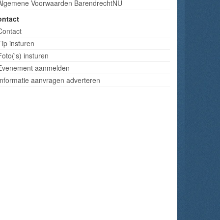
Algemene Voorwaarden BarendrechtNU
ontact
Contact
Tip insturen
Foto('s) insturen
Evenement aanmelden
Informatie aanvragen adverteren