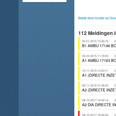
Bekijk deze locatie op Go
112 Meldingen i
30-01-2015 10:26:16
(
B1 AMBU 17146 B
06-04-2015 11:18:05
(
A1 AMBU 17163 B
10-11-2015 14:00:11
(
A1 (DIRECTE INZ
28-11-2016 01:46:04
(
A2 (DIRECTE INZ
08-10-2017 18:46:14
(
A2 DIA DIRECTE 
08-10-2017 18:48:34
(