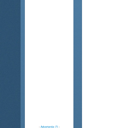
-
Advertentie (?)
-