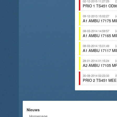
02-12-2015 11:27:25
(
PRIO 1 TS451 OD
09-12-2013 15:02:27
(
A1 AMBU 17175 M
08-03-2014 14:59:57
(
A1 AMBU 17165 M
08-03-2014 15:01:49
(
A1 AMBU 17117 M
28-01-2014 01:15:24
(
A2 AMBU 17105 M
30-08-2014 02:23:33
(
PRIO 2 TS451 ME
Nieuws
Homepage