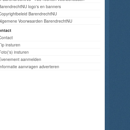
BarendrechtNU logo's en banners
Copyrightbeleid BarendrechtNU
Algemene Voorwaarden BarendrechtNU
ontact
Contact
Tip insturen
Foto('s) insturen
Evenement aanmelden
Informatie aanvragen adverteren