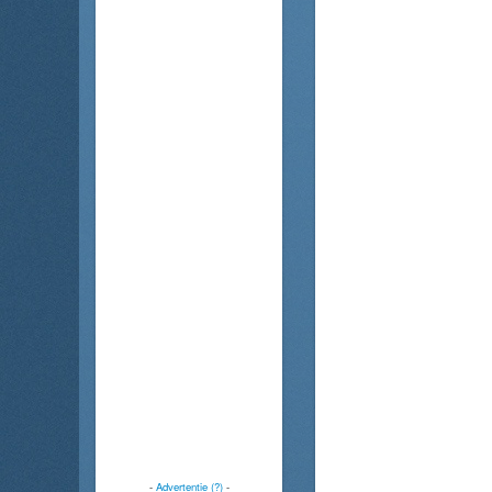
-
Advertentie (?)
-