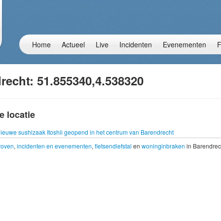
Home
Actueel
Live
Incidenten
Evenementen
F
recht: 51.855340,4.538320
e locatie
ieuwe sushizaak Itoshii geopend in het centrum van Barendrecht
troven
,
incidenten en evenementen
,
fietsendiefstal
en
woninginbraken
in Barendrec