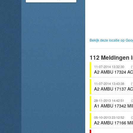
Bekijk deze locatie op Go
112 Meldingen i
11-07-2014 13:32:30
(
A2 AMBU 17324 A
11-07-2014 13:43:38
(
A2 AMBU 17137 A
28-11-2013 14:42:51
(
A1 AMBU 17342 M
05-10-2013 23:12:52
(
A2 AMBU 17166 M