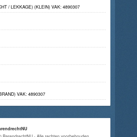
 / LEKKAGE) (KLEIN) VAK: 4890307
RAND) VAK: 4890307
arendrechtNU
© BarendrechtNU - Alle rechten voorbehouden