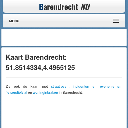
B
arendrecht
NU
MENU
Kaart Barendrecht:
51.8514334,4.4965125
Zie ook de kaart met
straatroven
,
incidenten en evenementen
,
fietsendiefstal
en
woninginbraken
in Barendrecht.