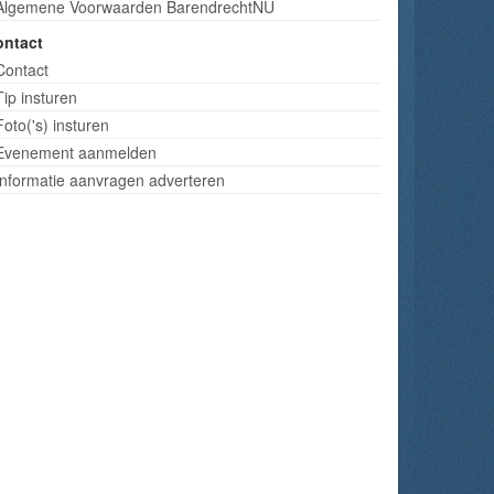
Algemene Voorwaarden BarendrechtNU
ontact
Contact
Tip insturen
Foto('s) insturen
Evenement aanmelden
Informatie aanvragen adverteren