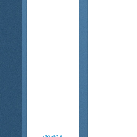
-
Advertentie (?)
-