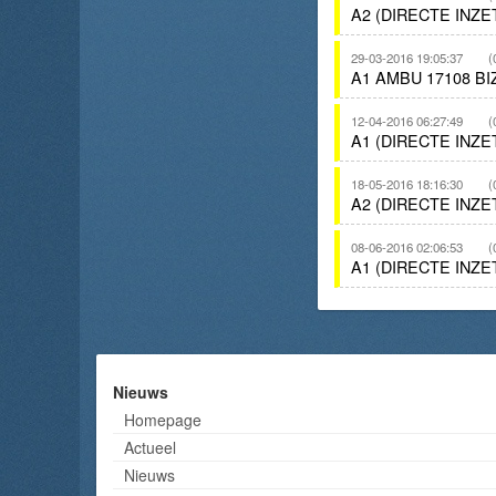
A2 (DIRECTE INZ
29-03-2016 19:05:37
(
A1 AMBU 17108 B
12-04-2016 06:27:49
(
A1 (DIRECTE INZ
18-05-2016 18:16:30
(
A2 (DIRECTE INZ
08-06-2016 02:06:53
(
A1 (DIRECTE INZ
Nieuws
Homepage
Actueel
Nieuws