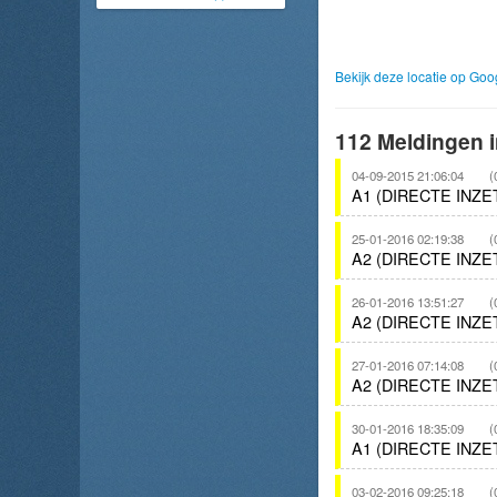
Bekijk deze locatie op Go
112 Meldingen i
04-09-2015 21:06:04
(
A1 (DIRECTE INZ
25-01-2016 02:19:38
(
A2 (DIRECTE INZ
26-01-2016 13:51:27
(
A2 (DIRECTE INZ
27-01-2016 07:14:08
(
A2 (DIRECTE INZ
30-01-2016 18:35:09
(
A1 (DIRECTE INZ
03-02-2016 09:25:18
(